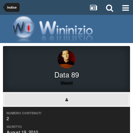
Indice
Data 89
Utenti
NUMERO CONTENUTI
2
ISCRITTO
August 19, 2010