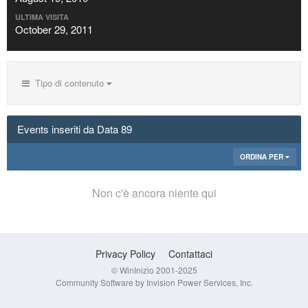
ULTIMA VISITA
October 29, 2011
Tipo di contenuto
Events inseriti da Data 89
ORDINA PER
Non c'è ancora niente qui
Privacy Policy
Contattaci
© WinInizio 2001-2025
Community Software by Invision Power Services, Inc.