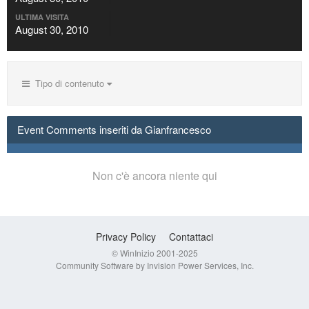
ULTIMA VISITA
August 30, 2010
Tipo di contenuto
Event Comments inseriti da Gianfrancesco
Non c'è ancora niente qui
Privacy Policy
Contattaci
© WinInizio 2001-2025
Community Software by Invision Power Services, Inc.