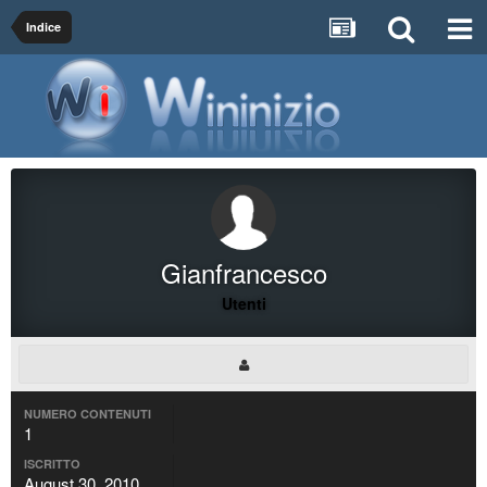
Indice
Gianfrancesco
Utenti
NUMERO CONTENUTI
1
ISCRITTO
August 30, 2010