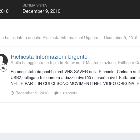
ULTIMA VISITA
2010
December 9, 2010
llo
ha iniziato a seguire
Richiesta Informazioni Urgente
December 9, 2010
Richiesta Informazioni Urgente
Atollo ha aggiunto un topic in
Software di Masterizzazione, Editing e C
Ho acquistato da pochi giorni VHS SAVER della Pinnacle. Caricato soft
USB2,collegato telecamera a dazzle dvc100 e inserito dvd. Fatta parti
NELLE PARTI IN CUI CI SONO MOVIMENTI NEL VIDEO ORIGINALE 
December 9, 2010
1 risposta