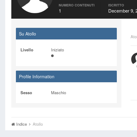
NUMERO CONTENUTI
ISCRITTO
1
December 9, 
Su Atollo
Ato
Livello
Iniziato
Profile Information
Sesso
Maschio
Indice
Atollo