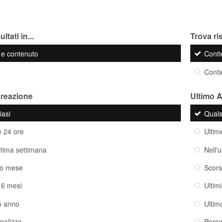
ltati in...
Trova ris
o e contenuto
Cont
Cont
creazione
Ultimo 
iasi
Quals
e 24 ore
Ultim
ultima settimana
Nell'
so mese
Scor
i 6 mesi
Ultim
o anno
Ultim
nalizza
Perso