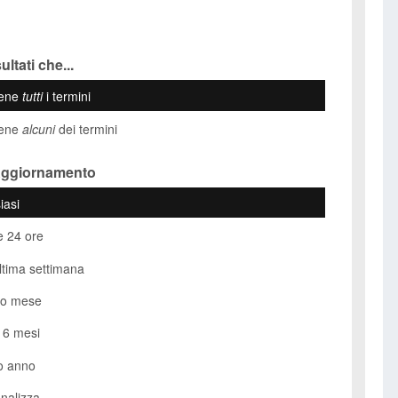
ultati che...
iene
tutti
i termini
iene
alcuni
dei termini
Aggiornamento
iasi
e 24 ore
ultima settimana
so mese
i 6 mesi
o anno
nalizza