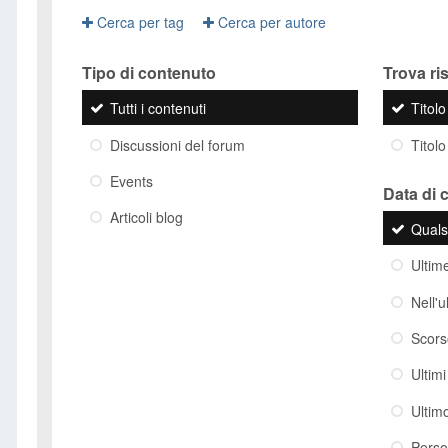
Cerca per tag
Cerca per autore
Tipo di contenuto
Trova risu
Tutti i contenuti
Titol
Discussioni del forum
Titolo
Events
Data di 
Articoli blog
Quals
Ultim
Nell'
Scor
Ultim
Ultim
Perso