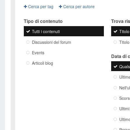
Cerca per tag
Cerca per autore
Tipo di contenuto
Trova risu
Tutti i contenuti
Titol
Discussioni del forum
Titolo
Events
Data di 
Articoli blog
Quals
Ultim
Nell'
Scor
Ultim
Ultim
Perso