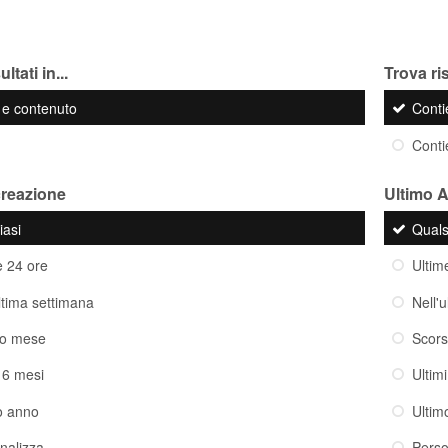
ltati in...
Trova ris
o e contenuto
Cont
Cont
creazione
Ultimo 
iasi
Quals
e 24 ore
Ultim
ultima settimana
Nell'
so mese
Scor
i 6 mesi
Ultim
o anno
Ultim
nalizza
Perso