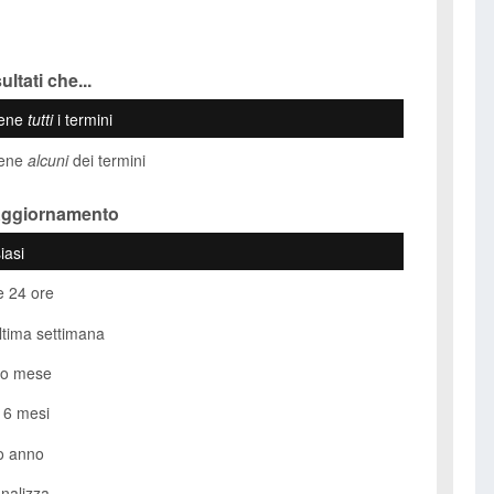
ultati che...
iene
tutti
i termini
iene
alcuni
dei termini
Aggiornamento
iasi
e 24 ore
ultima settimana
so mese
i 6 mesi
o anno
nalizza