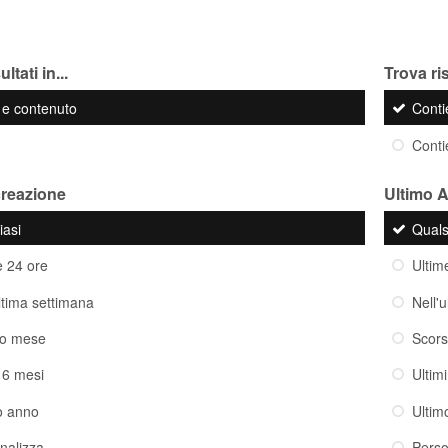
ltati in...
Trova ris
o e contenuto
Cont
Cont
creazione
Ultimo 
iasi
Quals
e 24 ore
Ultim
ultima settimana
Nell'
so mese
Scor
i 6 mesi
Ultim
o anno
Ultim
nalizza
Perso