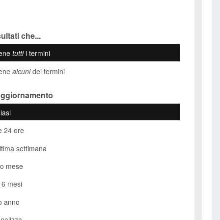
ultati che...
iene
tutti
i termini
iene
alcuni
dei termini
Aggiornamento
iasi
e 24 ore
ultima settimana
so mese
i 6 mesi
o anno
nalizza