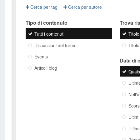
Cerca per tag
Cerca per autore
Tipo di contenuto
Trova risu
Tutti i contenuti
Titol
Discussioni del forum
Titolo
Events
Data di 
Articoli blog
Quals
Ultim
Nell'
Scor
Ultim
Ultim
Perso