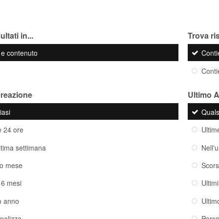
ltati in...
Trova ris
o e contenuto
Cont
Cont
creazione
Ultimo 
iasi
Quals
e 24 ore
Ultim
ultima settimana
Nell'
so mese
Scor
i 6 mesi
Ultim
o anno
Ultim
nalizza
Perso