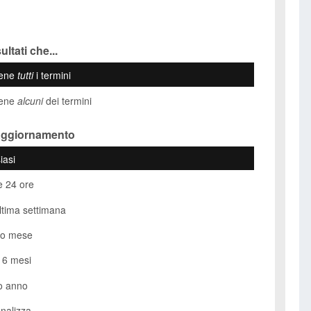
ultati che...
iene
tutti
i termini
iene
alcuni
dei termini
Aggiornamento
iasi
e 24 ore
ultima settimana
so mese
i 6 mesi
o anno
nalizza