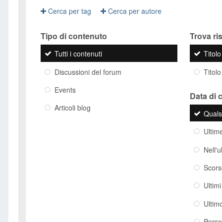
Cerca per tag
Cerca per autore
Tipo di contenuto
Trova risu
Tutti i contenuti
Titol
Discussioni del forum
Titolo
Events
Data di 
Articoli blog
Quals
Ultim
Nell'
Scor
Ultim
Ultim
Perso