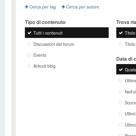
Cerca per tag
Cerca per autore
Tipo di contenuto
Trova risu
Tutti i contenuti
Titol
Discussioni del forum
Titolo
Events
Data di 
Articoli blog
Quals
Ultim
Nell'
Scor
Ultim
Ultim
Perso