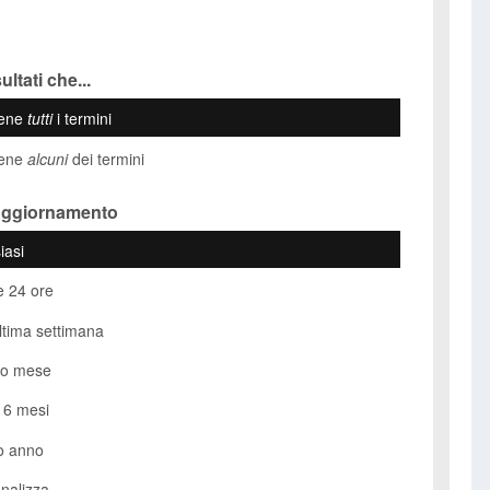
ultati che...
iene
tutti
i termini
iene
alcuni
dei termini
Aggiornamento
iasi
e 24 ore
ultima settimana
so mese
i 6 mesi
o anno
nalizza