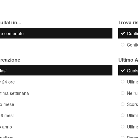
ltati in...
Trova ris
o e contenuto
Cont
Cont
creazione
Ultimo 
iasi
Quals
e 24 ore
Ultim
ultima settimana
Nell'
so mese
Scor
i 6 mesi
Ultim
o anno
Ultim
nalizza
Perso