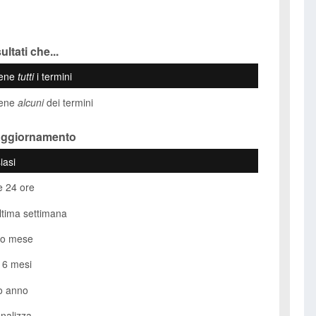
ultati che...
iene
tutti
i termini
iene
alcuni
dei termini
Aggiornamento
iasi
e 24 ore
ultima settimana
so mese
i 6 mesi
o anno
nalizza