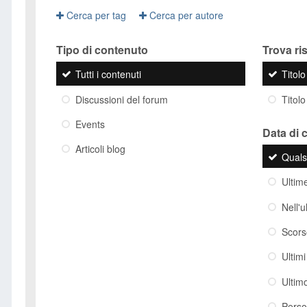
Cerca per tag
Cerca per autore
Tipo di contenuto
Trova risu
Tutti i contenuti
Titol
Discussioni del forum
Titolo
Events
Data di 
Articoli blog
Quals
Ultim
Nell'
Scor
Ultim
Ultim
Perso