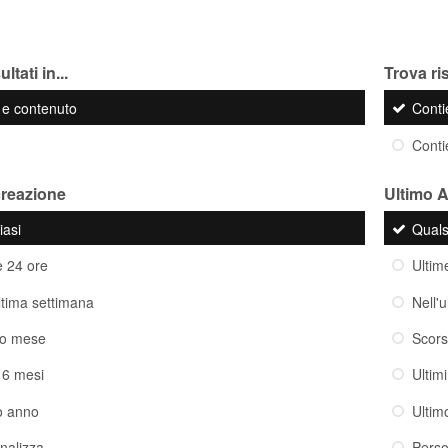
ltati in...
Trova ris
o e contenuto
Cont
Cont
creazione
Ultimo 
iasi
Quals
e 24 ore
Ultim
ultima settimana
Nell'
so mese
Scor
i 6 mesi
Ultim
o anno
Ultim
nalizza
Perso