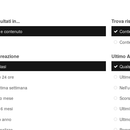
ltati in...
Trova ris
o e contenuto
Cont
Cont
creazione
Ultimo 
iasi
Quals
e 24 ore
Ultim
ultima settimana
Nell'
so mese
Scor
i 6 mesi
Ultim
o anno
Ultim
nalizza
Perso