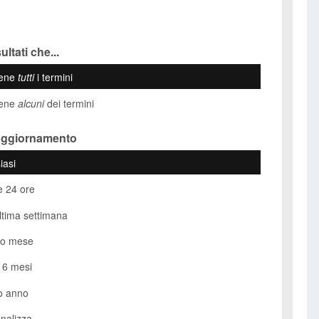
ultati che...
iene
tutti
i termini
iene
alcuni
dei termini
Aggiornamento
iasi
e 24 ore
ultima settimana
so mese
i 6 mesi
o anno
nalizza