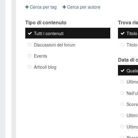
Cerca per tag
Cerca per autore
Tipo di contenuto
Trova risu
Tutti i contenuti
Titol
Discussioni del forum
Titolo
Events
Data di 
Articoli blog
Quals
Ultim
Nell'
Scor
Ultim
Ultim
Perso