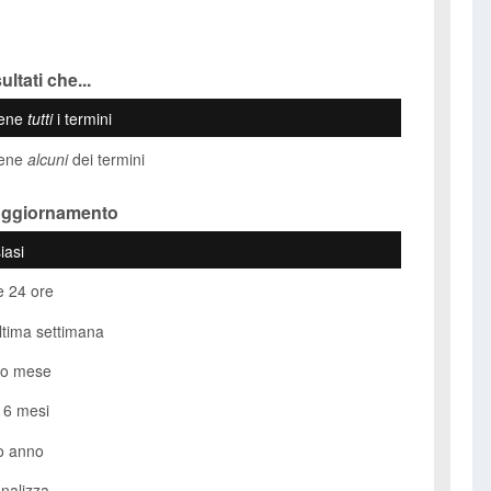
ultati che...
iene
tutti
i termini
iene
alcuni
dei termini
Aggiornamento
iasi
e 24 ore
ultima settimana
so mese
i 6 mesi
o anno
nalizza