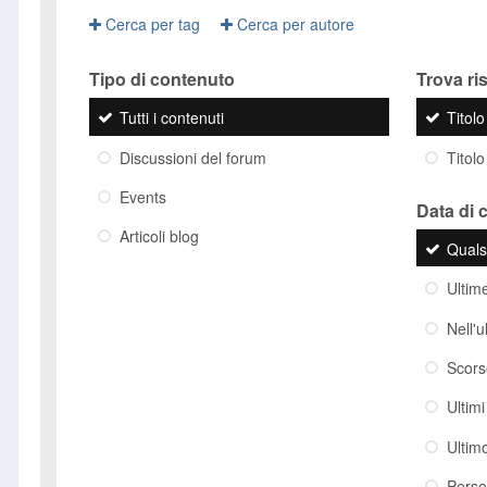
Cerca per tag
Cerca per autore
Tipo di contenuto
Trova risu
Tutti i contenuti
Titol
Discussioni del forum
Titolo
Events
Data di 
Articoli blog
Quals
Ultim
Nell'
Scor
Ultim
Ultim
Perso