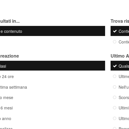
ltati in...
Trova ris
o e contenuto
Cont
Cont
creazione
Ultimo 
iasi
Quals
e 24 ore
Ultim
ultima settimana
Nell'
so mese
Scor
i 6 mesi
Ultim
o anno
Ultim
nalizza
Perso