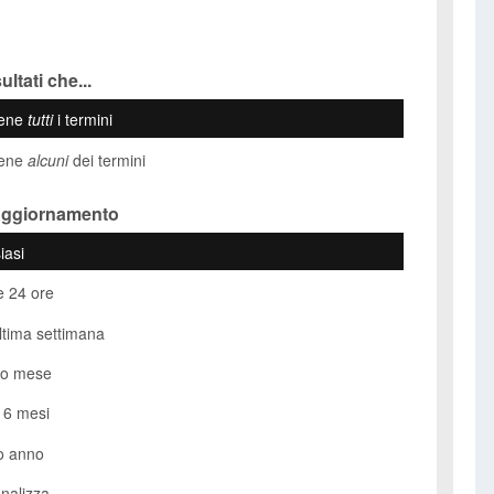
ultati che...
iene
tutti
i termini
iene
alcuni
dei termini
Aggiornamento
iasi
e 24 ore
ultima settimana
so mese
i 6 mesi
o anno
nalizza