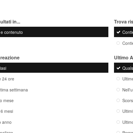
ltati in...
Trova ris
o e contenuto
Cont
Cont
creazione
Ultimo 
iasi
Quals
e 24 ore
Ultim
ultima settimana
Nell'
so mese
Scor
i 6 mesi
Ultim
o anno
Ultim
nalizza
Perso