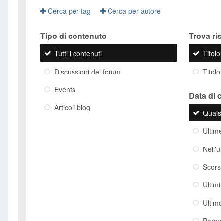
Cerca per tag
Cerca per autore
Tipo di contenuto
Trova risu
Tutti i contenuti
Titol
Discussioni del forum
Titolo
Events
Data di 
Articoli blog
Quals
Ultim
Nell'
Scor
Ultim
Ultim
Perso