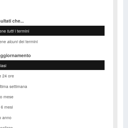
ultati che...
iene
tutti
i termini
iene
alcuni
dei termini
Aggiornamento
iasi
e 24 ore
ultima settimana
so mese
i 6 mesi
o anno
nalizza