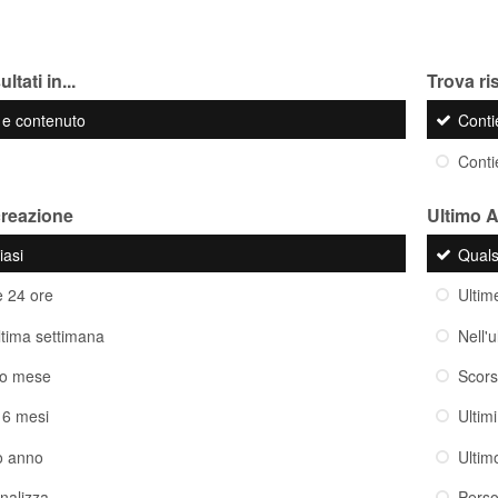
ltati in...
Trova ris
o e contenuto
Cont
Cont
creazione
Ultimo 
iasi
Quals
e 24 ore
Ultim
ultima settimana
Nell'
so mese
Scor
i 6 mesi
Ultim
o anno
Ultim
nalizza
Perso