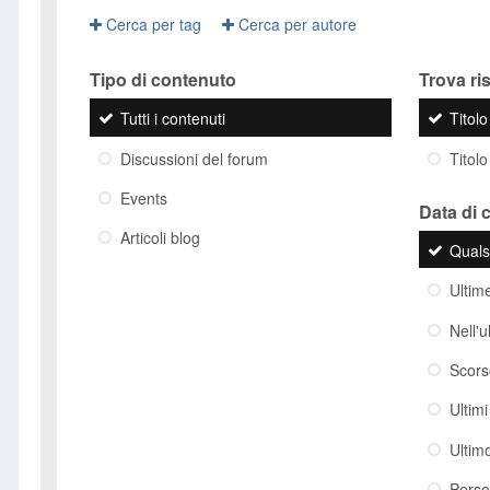
Cerca per tag
Cerca per autore
Tipo di contenuto
Trova risu
Tutti i contenuti
Titol
Discussioni del forum
Titolo
Events
Data di 
Articoli blog
Quals
Ultim
Nell'
Scor
Ultim
Ultim
Perso