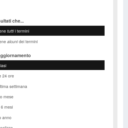
ultati che...
iene
tutti
i termini
iene
alcuni
dei termini
Aggiornamento
iasi
e 24 ore
ultima settimana
so mese
i 6 mesi
o anno
nalizza