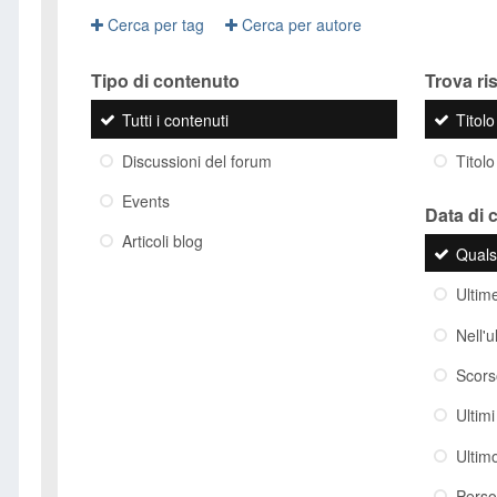
Cerca per tag
Cerca per autore
Tipo di contenuto
Trova risu
Tutti i contenuti
Titol
Discussioni del forum
Titolo
Events
Data di 
Articoli blog
Quals
Ultim
Nell'
Scor
Ultim
Ultim
Perso