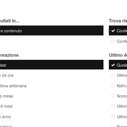
ltati in...
Trova ris
o e contenuto
Cont
Cont
creazione
Ultimo 
iasi
Quals
e 24 ore
Ultim
ultima settimana
Nell'
so mese
Scor
i 6 mesi
Ultim
o anno
Ultim
nalizza
Perso