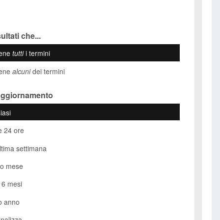
ultati che...
iene
tutti
i termini
iene
alcuni
dei termini
Aggiornamento
iasi
e 24 ore
ultima settimana
so mese
i 6 mesi
o anno
nalizza