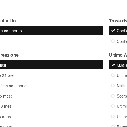
ltati in...
Trova ris
o e contenuto
Cont
Cont
creazione
Ultimo 
iasi
Quals
e 24 ore
Ultim
ultima settimana
Nell'
so mese
Scor
i 6 mesi
Ultim
o anno
Ultim
nalizza
Perso