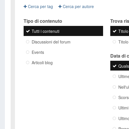
Cerca per tag
Cerca per autore
Tipo di contenuto
Trova risu
Tutti i contenuti
Titol
Discussioni del forum
Titolo
Events
Data di 
Articoli blog
Quals
Ultim
Nell'
Scor
Ultim
Ultim
Perso