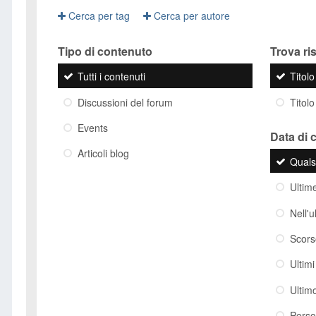
Cerca per tag
Cerca per autore
Tipo di contenuto
Trova risu
Tutti i contenuti
Titol
Discussioni del forum
Titolo
Events
Data di 
Articoli blog
Quals
Ultim
Nell'
Scor
Ultim
Ultim
Perso