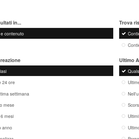
ltati in...
Trova ris
o e contenuto
Cont
Cont
creazione
Ultimo 
iasi
Quals
e 24 ore
Ultim
ultima settimana
Nell'
so mese
Scor
i 6 mesi
Ultim
o anno
Ultim
nalizza
Perso