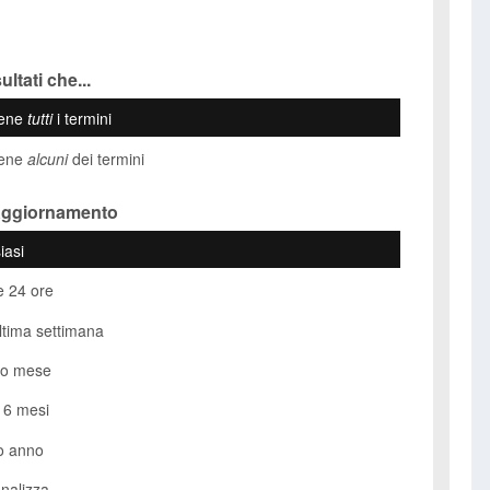
ultati che...
iene
tutti
i termini
iene
alcuni
dei termini
Aggiornamento
iasi
e 24 ore
ultima settimana
so mese
i 6 mesi
o anno
nalizza