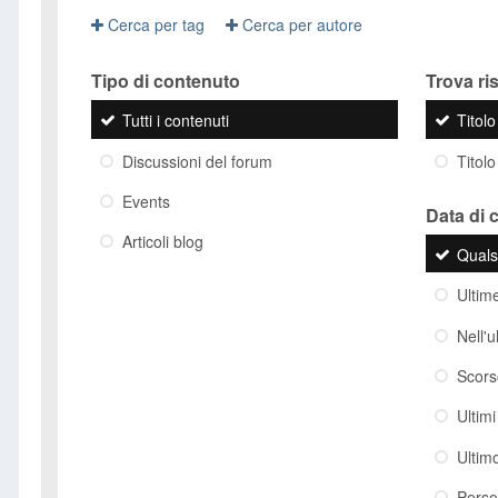
Cerca per tag
Cerca per autore
Tipo di contenuto
Trova risu
Tutti i contenuti
Titol
Discussioni del forum
Titolo
Events
Data di 
Articoli blog
Quals
Ultim
Nell'
Scor
Ultim
Ultim
Perso