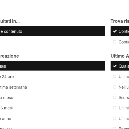
ltati in...
Trova ris
o e contenuto
Cont
Cont
creazione
Ultimo 
iasi
Quals
e 24 ore
Ultim
ultima settimana
Nell'
so mese
Scor
i 6 mesi
Ultim
o anno
Ultim
nalizza
Perso