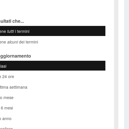
ultati che...
iene
tutti
i termini
iene
alcuni
dei termini
Aggiornamento
iasi
e 24 ore
ultima settimana
so mese
i 6 mesi
o anno
nalizza