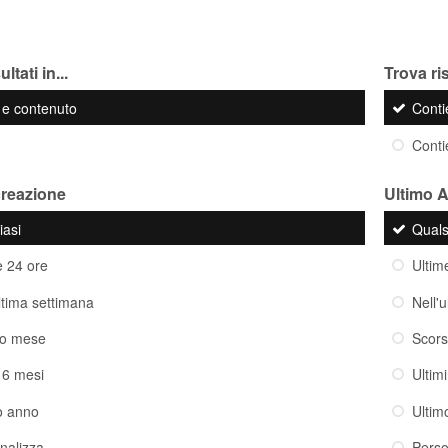
ltati in...
Trova ris
o e contenuto
Cont
Cont
creazione
Ultimo 
iasi
Quals
e 24 ore
Ultim
ultima settimana
Nell'
so mese
Scor
i 6 mesi
Ultim
o anno
Ultim
nalizza
Perso