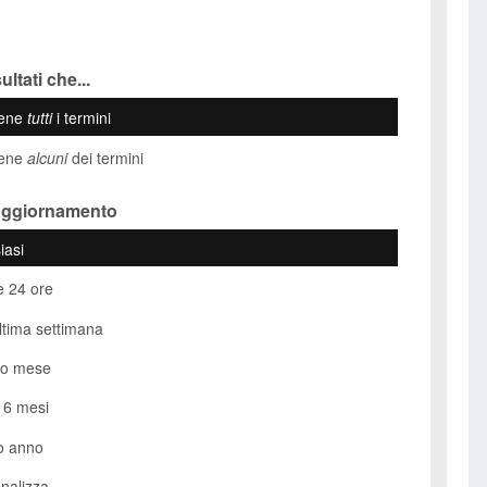
ultati che...
iene
tutti
i termini
iene
alcuni
dei termini
Aggiornamento
iasi
e 24 ore
ultima settimana
so mese
i 6 mesi
o anno
nalizza