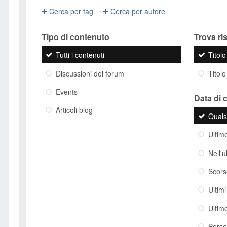
Cerca per tag
Cerca per autore
Tipo di contenuto
Trova risu
Tutti i contenuti
Titol
Discussioni del forum
Titolo
Events
Data di 
Articoli blog
Quals
Ultim
Nell'
Scor
Ultim
Ultim
Perso