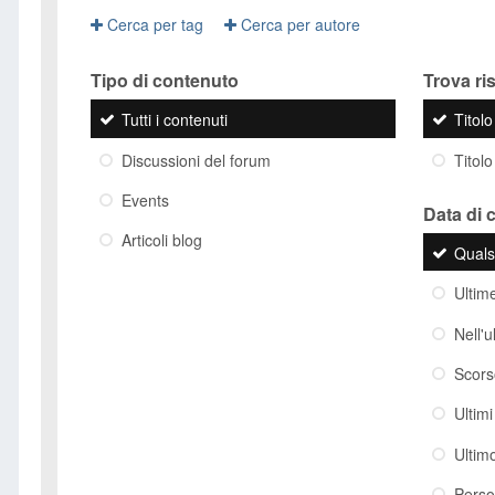
Cerca per tag
Cerca per autore
Tipo di contenuto
Trova risu
Tutti i contenuti
Titol
Discussioni del forum
Titolo
Events
Data di 
Articoli blog
Quals
Ultim
Nell'
Scor
Ultim
Ultim
Perso