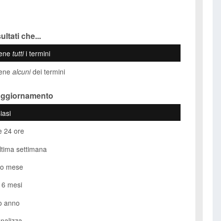
ultati che...
iene
tutti
i termini
iene
alcuni
dei termini
Aggiornamento
iasi
e 24 ore
ultima settimana
so mese
i 6 mesi
o anno
nalizza