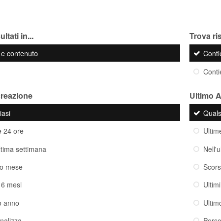
ltati in...
Trova ris
o e contenuto
Cont
Cont
creazione
Ultimo 
iasi
Quals
e 24 ore
Ultim
ultima settimana
Nell'
so mese
Scor
i 6 mesi
Ultim
o anno
Ultim
nalizza
Perso