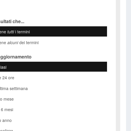
ultati che...
iene
tutti
i termini
iene
alcuni
dei termini
Aggiornamento
iasi
e 24 ore
ultima settimana
so mese
i 6 mesi
o anno
nalizza