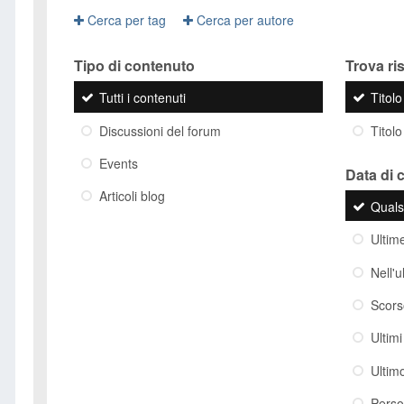
Cerca per tag
Cerca per autore
Tipo di contenuto
Trova risu
Tutti i contenuti
Titol
Discussioni del forum
Titolo
Events
Data di 
Articoli blog
Quals
Ultim
Nell'
Scor
Ultim
Ultim
Perso