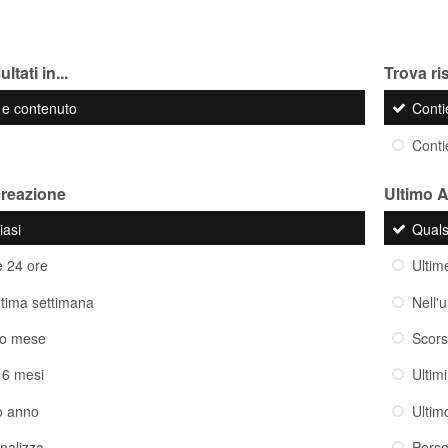
ltati in...
Trova ris
o e contenuto
Cont
Cont
creazione
Ultimo 
iasi
Quals
e 24 ore
Ultim
ultima settimana
Nell'
so mese
Scor
i 6 mesi
Ultim
o anno
Ultim
nalizza
Perso