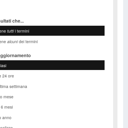
ultati che...
iene
tutti
i termini
iene
alcuni
dei termini
Aggiornamento
iasi
e 24 ore
ultima settimana
so mese
i 6 mesi
o anno
nalizza