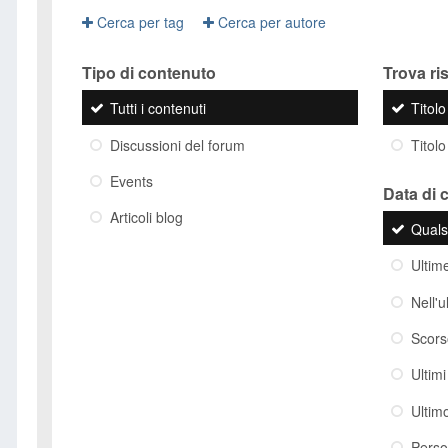
Cerca per tag
Cerca per autore
Tipo di contenuto
Trova risu
Tutti i contenuti
Titol
Discussioni del forum
Titolo
Events
Data di 
Articoli blog
Quals
Ultim
Nell'
Scor
Ultim
Ultim
Perso