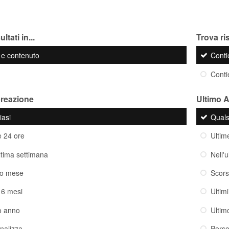
ltati in...
Trova ris
o e contenuto
Cont
Cont
creazione
Ultimo 
iasi
Quals
e 24 ore
Ultim
ultima settimana
Nell'
so mese
Scor
i 6 mesi
Ultim
o anno
Ultim
nalizza
Perso