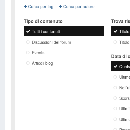
Cerca per tag
Cerca per autore
Tipo di contenuto
Trova risu
Tutti i contenuti
Titol
Discussioni del forum
Titolo
Events
Data di 
Articoli blog
Quals
Ultim
Nell'
Scor
Ultim
Ultim
Perso