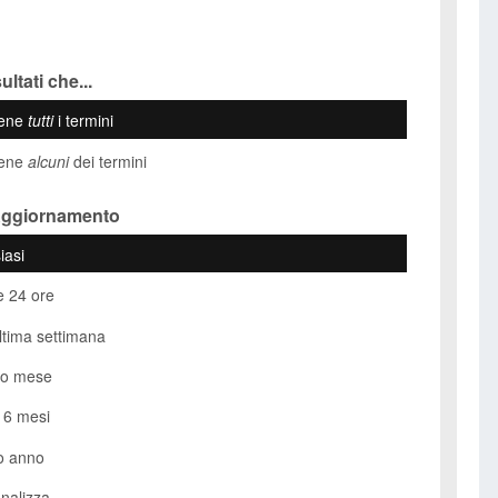
ultati che...
iene
tutti
i termini
iene
alcuni
dei termini
Aggiornamento
iasi
e 24 ore
ultima settimana
so mese
i 6 mesi
o anno
nalizza