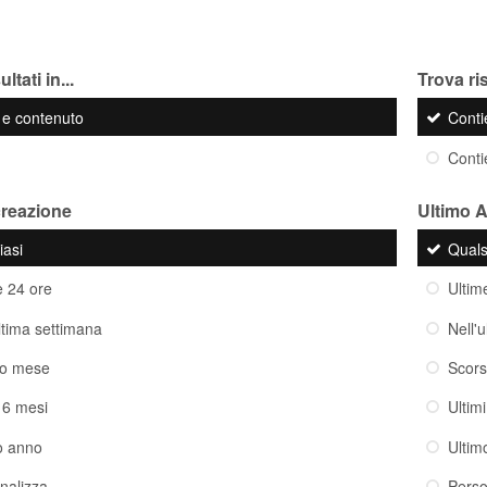
ltati in...
Trova ris
o e contenuto
Cont
Cont
creazione
Ultimo 
iasi
Quals
e 24 ore
Ultim
ultima settimana
Nell'
so mese
Scor
i 6 mesi
Ultim
o anno
Ultim
nalizza
Perso