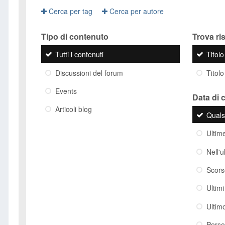
Cerca per tag
Cerca per autore
Tipo di contenuto
Trova risu
Tutti i contenuti
Titol
Discussioni del forum
Titolo
Events
Data di 
Articoli blog
Quals
Ultim
Nell'
Scor
Ultim
Ultim
Perso