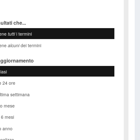
ultati che...
iene
tutti
i termini
iene
alcuni
dei termini
Aggiornamento
iasi
e 24 ore
ultima settimana
so mese
i 6 mesi
o anno
nalizza