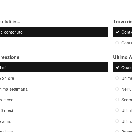
ltati in...
Trova ris
o e contenuto
Cont
Cont
creazione
Ultimo 
iasi
Quals
e 24 ore
Ultim
ultima settimana
Nell'
so mese
Scor
i 6 mesi
Ultim
o anno
Ultim
nalizza
Perso