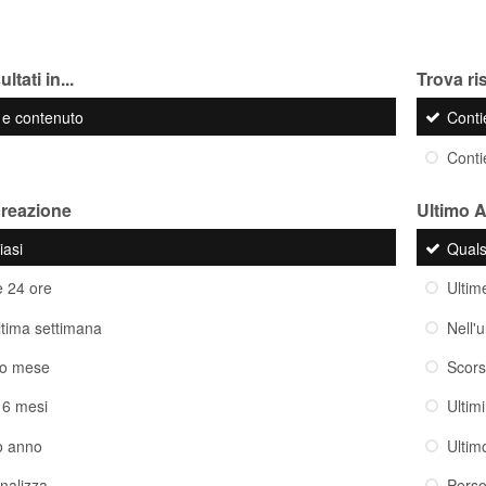
ltati in...
Trova ris
o e contenuto
Cont
Cont
creazione
Ultimo 
iasi
Quals
e 24 ore
Ultim
ultima settimana
Nell'
so mese
Scor
i 6 mesi
Ultim
o anno
Ultim
nalizza
Perso