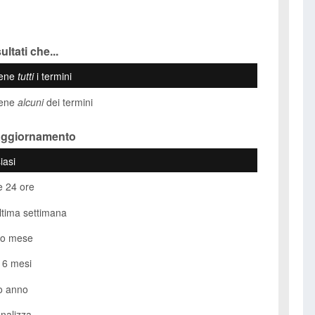
ultati che...
iene
tutti
i termini
iene
alcuni
dei termini
Aggiornamento
iasi
e 24 ore
ultima settimana
so mese
i 6 mesi
o anno
nalizza