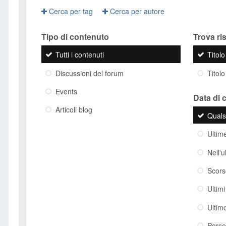
Cerca per tag
Cerca per autore
Tipo di contenuto
Trova risu
Tutti i contenuti
Titol
Discussioni del forum
Titolo
Events
Data di 
Articoli blog
Quals
Ultim
Nell'
Scor
Ultim
Ultim
Perso