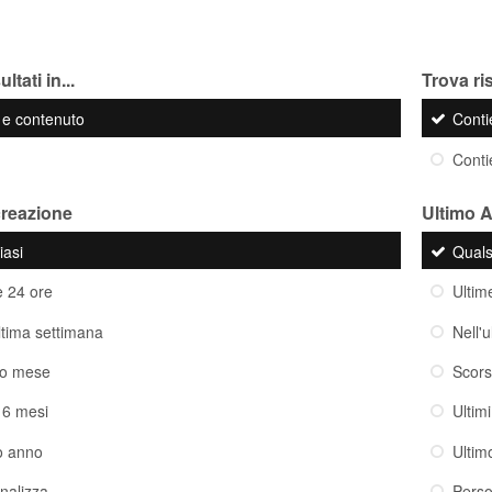
ltati in...
Trova ris
o e contenuto
Cont
Cont
creazione
Ultimo 
iasi
Quals
e 24 ore
Ultim
ultima settimana
Nell'
so mese
Scor
i 6 mesi
Ultim
o anno
Ultim
nalizza
Perso