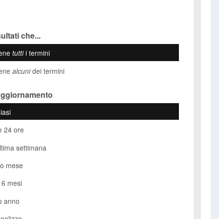
ultati che...
iene
tutti
i termini
iene
alcuni
dei termini
Aggiornamento
iasi
e 24 ore
ultima settimana
so mese
i 6 mesi
o anno
nalizza