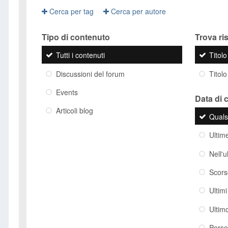
Cerca per tag
Cerca per autore
Tipo di contenuto
Trova risu
Tutti i contenuti
Titol
Discussioni del forum
Titolo
Events
Data di 
Articoli blog
Quals
Ultim
Nell'
Scor
Ultim
Ultim
Perso