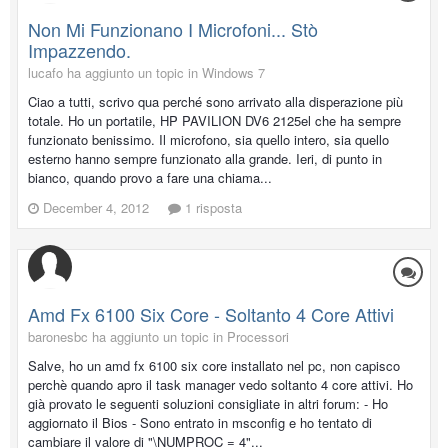
Non Mi Funzionano I Microfoni... Stò
Impazzendo.
lucafo ha aggiunto un topic in
Windows 7
Ciao a tutti, scrivo qua perché sono arrivato alla disperazione più
totale. Ho un portatile, HP PAVILION DV6 2125el che ha sempre
funzionato benissimo. Il microfono, sia quello intero, sia quello
esterno hanno sempre funzionato alla grande. Ieri, di punto in
bianco, quando provo a fare una chiama...
December 4, 2012
1 risposta
Amd Fx 6100 Six Core - Soltanto 4 Core Attivi
baronesbc ha aggiunto un topic in
Processori
Salve, ho un amd fx 6100 six core installato nel pc, non capisco
perchè quando apro il task manager vedo soltanto 4 core attivi. Ho
già provato le seguenti soluzioni consigliate in altri forum: - Ho
aggiornato il Bios - Sono entrato in msconfig e ho tentato di
cambiare il valore di "\NUMPROC = 4"...