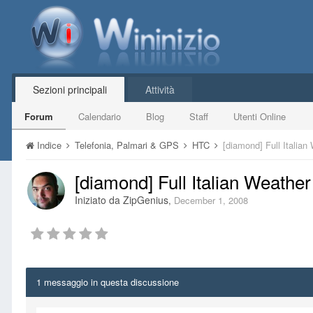
Sezioni principali
Attività
Forum
Calendario
Blog
Staff
Utenti Online
Indice
Telefonia, Palmari & GPS
HTC
[diamond] Full Italian
[diamond] Full Italian Weather
Iniziato da
ZipGenius
,
December 1, 2008
1 messaggio in questa discussione