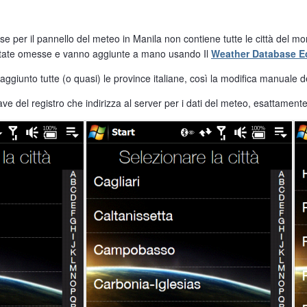
se per il pannello del meteo in Manila non contiene tutte le città del m
 state omesse e vanno aggiunte a mano usando Il
Weather Database Ed
 aggiunto tutte (o quasi) le province italiane, così la modifica manuale
ve del registro che indirizza al server per i dati del meteo, esattament