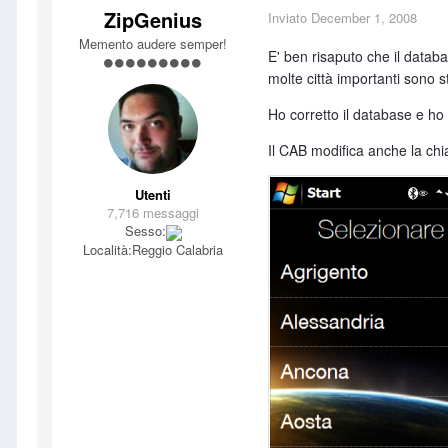
ZipGenius
Inviato
December 1, 2008
Memento audere semper!
E' ben risaputo che il databa
molte città importanti sono
Ho corretto il database e ho
Il CAB modifica anche la chia
Utenti
7,716 messaggi
Sesso:
Località:
Reggio Calabria