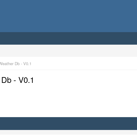
 Weather Db - V0.1
 Db - V0.1