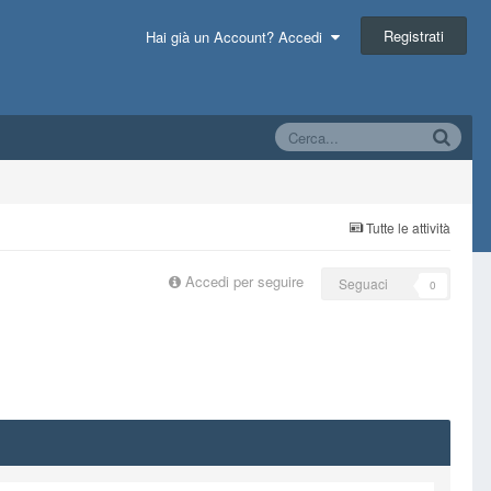
Registrati
Hai già un Account? Accedi
Tutte le attività
Accedi per seguire
Seguaci
0