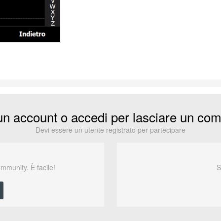
un account o accedi per lasciare un co
Devi essere un utente registrato per partecipare
ommunity. È facile!
S