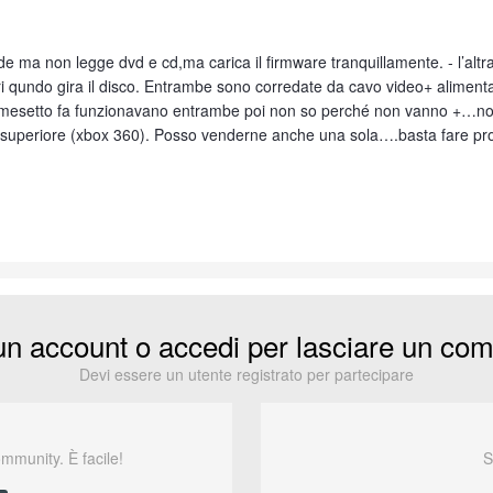
e ma non legge dvd e cd,ma carica il firmware tranquillamente. - l’altr
i qundo gira il disco. Entrambe sono corredate da cavo video+ alimenta
mesetto fa funzionavano entrambe poi non so perché non vanno +…non 
llo superiore (xbox 360). Posso venderne anche una sola….basta fare pr
un account o accedi per lasciare un co
Devi essere un utente registrato per partecipare
ommunity. È facile!
S