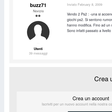
buzz71
Inviato
February 8, 2009
Novizio
Vendo 2 Ps2 : -una si accend
giochi ps2. Si sentono rumor
hanno modifica. Fino ad un 
Sono infatti passato a live
Utenti
39 messaggi
Crea 
Crea un account
Iscriviti per un nuovo account nella nostra c