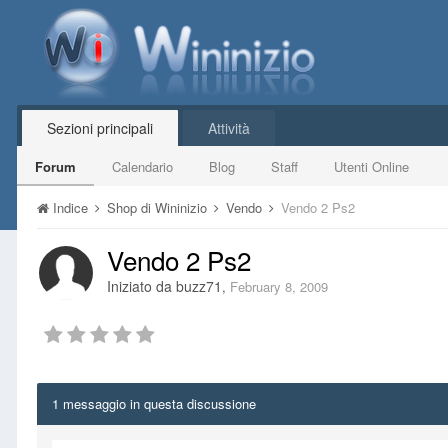
Sezioni principali
Attività
Forum
Calendario
Blog
Staff
Utenti Online
Indice
Shop di Wininizio
Vendo
Vendo 2 Ps2
Vendo 2 Ps2
Iniziato da
buzz71
,
February 8, 2009
1 messaggio in questa discussione