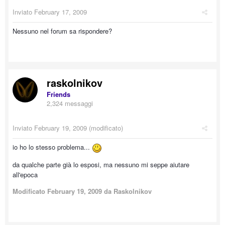
Inviato
February 17, 2009
Nessuno nel forum sa rispondere?
raskolnikov
Friends
2,324 messaggi
Inviato
February 19, 2009
(modificato)
io ho lo stesso problema...
da qualche parte già lo esposi, ma nessuno mi seppe aiutare
all'epoca
Modificato
February 19, 2009
da Raskolnikov