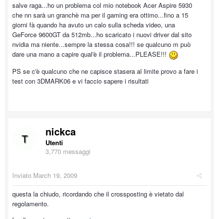
salve raga...ho un problema col mio notebook Acer Aspire 5930
che nn sarà un granchè ma per il gaming era ottimo...fino a 15
giorni fà quando ha avuto un calo sulla scheda video, una
GeForce 9600GT da 512mb...ho scaricato i nuovi driver dal sito
nvidia ma niente...sempre la stessa cosa!!! se qualcuno m può
dare una mano a capire qual'è il problema...PLEASE!!!
PS se c'è qualcuno che ne capisce stasera al limite provo a fare i
test con 3DMARK06 e vi faccio sapere i risultati
nickca
Utenti
3,770 messaggi
Inviato
March 19, 2009
questa la chiudo, ricordando che il crossposting è vietato dal
regolamento.