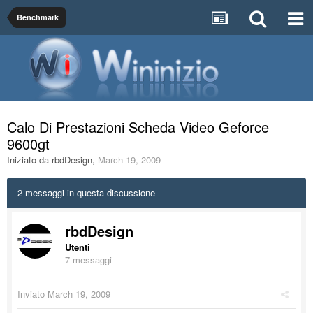
Benchmark
Calo Di Prestazioni Scheda Video Geforce
9600gt
Iniziato da
rbdDesign
,
March 19, 2009
2 messaggi in questa discussione
rbdDesign
Utenti
7 messaggi
Inviato
March 19, 2009