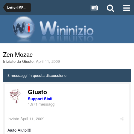
Lettori MP3, MP4
Zen Mozac
Iniziato da
Giusto
,
April 11, 2009
3 messaggi in questa discussione
Giusto
Support Staff
1,971 messaggi
Inviato
April 11, 2009
Aiuto Aiuto!!!!