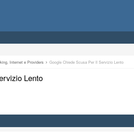
ing, Internet e Providers
Google Chiede Scusa Per Il Servizio Lento
ervizio Lento