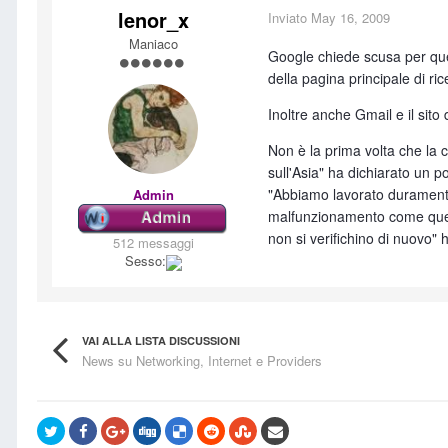
lenor_x
Inviato
May 16, 2009
Maniaco
Google chiede scusa per quel
della pagina principale di ric
Inoltre anche Gmail e il sito 
Non è la prima volta che la 
sull'Asia" ha dichiarato un p
"Abbiamo lavorato duramente 
Admin
malfunzionamento come quest
non si verifichino di nuovo"
512 messaggi
Sesso:
VAI ALLA LISTA DISCUSSIONI
News su Networking, Internet e Providers