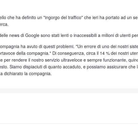
lo che ha definito un "ingorgo del traffico" che ieri ha portato ad un s
erca.
delle news di Google sono stati lenti o inaccessibili a milioni di utenti pe
compagnia ha avuto di questi problemi. "Un errore di uno dei nostri sis
ortavoce della compagnia." Di conseguenza, circa il 14 % dei nostri utent
per rendere il nostro servizio ultraveloce e sempre funzionante, quin
o. Siamo dispiaciuti di quanto accaduto, e possiamo assicurare che la
 ha dichiarato la compagnia.