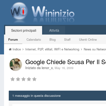
Sezioni principali
Attività
Forum
Calendario
Blog
Staff
Utenti Online
Indice
Internet, P2P, eMail, WiFI e Networking
News su Network
Google Chiede Scusa Per Il S
Iniziato da
lenor_x
,
May 16, 2009
1 messaggio in questa discussione