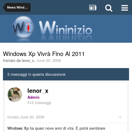
News Windows
Windows Xp Vivrà Fino Al 2011
Iniziato da
lenor_x
,
June 20, 2009
3 messaggi in questa discussione
lenor_x
Admin
512 messaggi
Inviato
June 20, 2009
Windows Xp
ha quasi nove anni di vita. E potrà sembrare