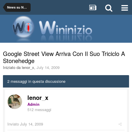
News su Networking, Internet e Providers
Google Street View Arriva Con Il Suo Triciclo A
Stonehedge
Iniziato da
lenor_x
,
July 14, 2009
2 messaggi in questa discussione
lenor_x
Admin
512 messaggi
Inviato
July 14, 2009