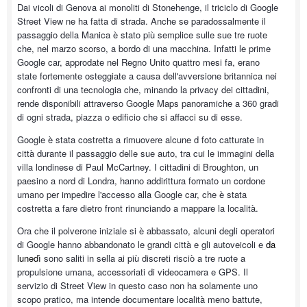
Dai vicoli di Genova ai monoliti di Stonehenge, il triciclo di Google
Street View ne ha fatta di strada. Anche se paradossalmente il
passaggio della Manica è stato più semplice sulle sue tre ruote
che, nel marzo scorso, a bordo di una macchina. Infatti le prime
Google car, approdate nel Regno Unito quattro mesi fa, erano
state fortemente osteggiate a causa dell'avversione britannica nei
confronti di una tecnologia che, minando la privacy dei cittadini,
rende disponibili attraverso Google Maps panoramiche a 360 gradi
di ogni strada, piazza o edificio che si affacci su di esse.
Google è stata costretta a rimuovere alcune d foto catturate in
città durante il passaggio delle sue auto, tra cui le immagini della
villa londinese di Paul McCartney. I cittadini di Broughton, un
paesino a nord di Londra, hanno addirittura formato un cordone
umano per impedire l'accesso alla Google car, che è stata
costretta a fare dietro front rinunciando a mappare la località.
Ora che il polverone iniziale si è abbassato, alcuni degli operatori
di Google hanno abbandonato le grandi città e gli autoveicoli e
da
lunedì
sono saliti in sella ai più discreti risciò a tre ruote a
propulsione umana, accessoriati di videocamera e GPS. Il
servizio di Street View in questo caso non ha solamente uno
scopo pratico, ma intende documentare località meno battute,