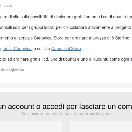
ficato)
o di vite sulla possibilità di richiedere gratuitamente i cd di ubuntu tram
ponibili solo per i gruppi locali, per chi collabora attivamente al progett
iferimento al servizio Canonical Store per ordinare al prezzo di 5 Sterli
og della Canonical
e sul sito
Canonical Store
.
to ad ordinare gratis i cd, uno di ubuntu e uno di kubuntu come ogni a
da eagleman
un account o accedi per lasciare un co
Devi essere un utente registrato per partecipare