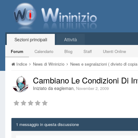
Sezioni principali
Attività
Forum
Calendario
Blog
Staff
Utenti Online
Indice
News di Wininizio
News e segnalazioni ( divieto dl copia i
Cambiano Le Condizioni Di Inv
Iniziato da
eagleman
,
November 2, 2009
1 messaggio in questa discussione