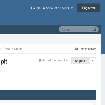
Registrati
Hai già un Account? Accedi
u Tramite Shipit
Tutte le attività
pit
Accedi per seguire
Seguaci
1