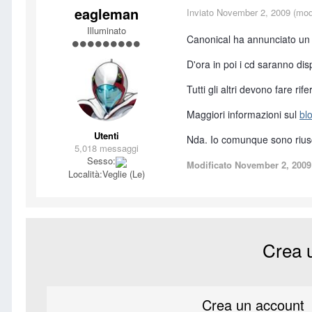
eagleman
Inviato
November 2, 2009
(modi
Illuminato
Canonical ha annunciato un gir
D'ora in poi i cd saranno dis
Tutti gli altri devono fare r
Maggiori informazioni sul
bl
Utenti
Nda. Io comunque sono riusci
5,018 messaggi
Sesso:
Modificato
November 2, 2009
Località:
Veglie (Le)
Crea 
Crea un account