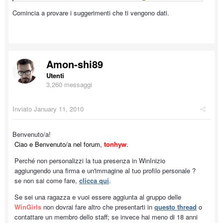
Comincia a provare i suggerimenti che ti vengono dati.
Amon-shi89
Utenti
3,260 messaggi
Inviato
January 11, 2010
Benvenuto/a!
Ciao e Benvenuto/a nel forum,
tonhyw
.
Perché non personalizzi la tua presenza in WinInizio
aggiungendo una firma e un'immagine al tuo profilo personale ?
se non sai come fare,
clicca qui
.
Se sei una ragazza e vuoi essere aggiunta al gruppo delle
WinGirls
non dovrai fare altro che presentarti in
questo thread
o
contattare un membro dello staff; se invece hai meno di 18 anni