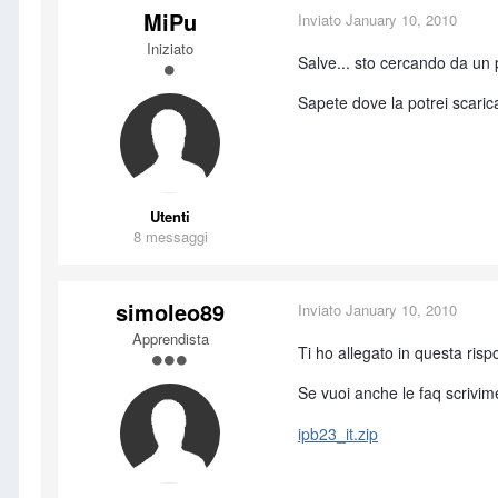
MiPu
Inviato
January 10, 2010
Iniziato
Salve... sto cercando da un p
Sapete dove la potrei scaric
Utenti
8 messaggi
simoleo89
Inviato
January 10, 2010
Apprendista
Ti ho allegato in questa risp
Se vuoi anche le faq scrivim
ipb23_it.zip