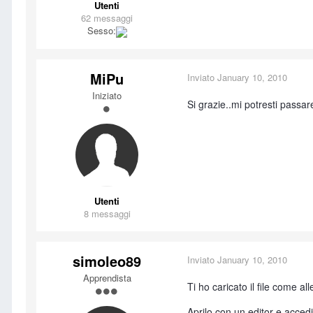
Utenti
62 messaggi
Sesso:
MiPu
Inviato
January 10, 2010
Iniziato
Si grazie..mi potresti passa
Utenti
8 messaggi
simoleo89
Inviato
January 10, 2010
Apprendista
Ti ho caricato il file come al
Aprilo con un editor e acced