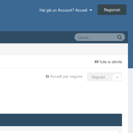
Registrati
Hai già un Account? Accedi
Tutte le attività
Accedi per seguire
Seguaci
0