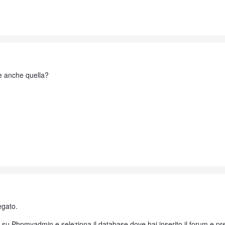
re anche quella?
legato.
i su Phpmyadmin e seleziona il database dove hai inserito il forum e pre