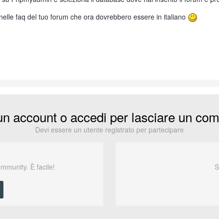
 nelle faq del tuo forum che ora dovrebbero essere in italiano
un account o accedi per lasciare un co
Devi essere un utente registrato per partecipare
ommunity. È facile!
S