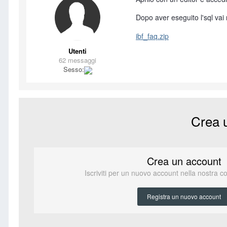
Dopo aver eseguito l'sql vai
ibf_faq.zip
Utenti
62 messaggi
Sesso:
Crea 
Crea un account
Iscriviti per un nuovo account nella nostra c
Registra un nuovo account