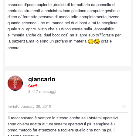
essendo d/poco capiente ,decido di formattarlo da:pannello di
controllo-strumenti amministrazione-gestione computer-gestione
disco-d/ formatta.pensavo di averlo tolto completamente,invece
quando accendo il pc mi manda nel dual boot e mi fa scegliere
quale s.o. aprire. visto che su d/non esiste nulla ,èpossibilile
eliminarla anche dal dual boot così mi si apre subito??grazie per
la pazienza,ma io sono un profano in materia
grazie
ancora
giancarlo
Staff
3,417 messaggi
Inviato
January 26, 2010
Il meccanismo è sempre lo stesso anche se i sistemi operativi
sono diversi adatta ai tuoi sistemi operativi il più semplice è il
primo metodo fai attenzione a togliere quello che non ha più il
sistema operativo