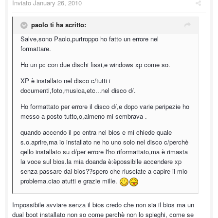
Inviato
January 26, 2010
paolo ti ha scritto:
Salve,sono Paolo,purtroppo ho fatto un errore nel
formattare.
Ho un pc con due dischi fissi,e windows xp come so.
XP è installato nel disco c/tutti i
documenti,foto,musica,etc...nel disco d/.
Ho formattato per errore il disco d/,e dopo varie peripezie ho
messo a posto tutto,o,almeno mi sembrava .
quando accendo il pc entra nel bios e mi chiede quale
s.o.aprire,ma io installato ne ho uno solo nel disco c/perchè
qello installato su d/per errore l'ho riformattato,ma è rimasta
la voce sul bios.la mia doanda è:èpossibile accendere xp
senza passare dal bios??spero che riusciate a capire il mio
problema.ciao atutti e grazie mille.
Impossibile avviare senza il bios credo che non sia il bios ma un
dual boot installato non so come perchè non lo spieghi, come se