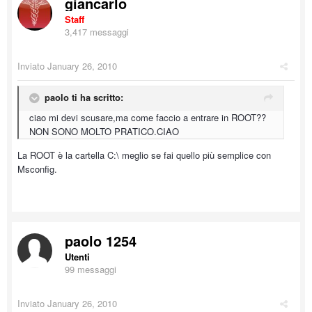
giancarlo
Staff
3,417 messaggi
Inviato
January 26, 2010
paolo ti ha scritto:
ciao mi devi scusare,ma come faccio a entrare in ROOT??
NON SONO MOLTO PRATICO.CIAO
La ROOT è la cartella C:\ meglio se fai quello più semplice con
Msconfig.
paolo 1254
Utenti
99 messaggi
Inviato
January 26, 2010