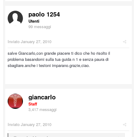
paolo 1254
Utenti
99 messaggi
Inviato
January 27, 2010
salve Giancarlo,con grande piacere ti dico che ho risolto il
problema basandomi sulla tua guida n 1 e senza paura di
sbagliare.anche i testoni imparano.grazie,ciao.
giancarlo
Staff
3,417 messaggi
Inviato
January 27, 2010