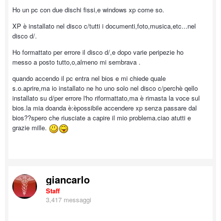
Ho un pc con due dischi fissi,e windows xp come so.
XP è installato nel disco c/tutti i documenti,foto,musica,etc...nel
disco d/.
Ho formattato per errore il disco d/,e dopo varie peripezie ho
messo a posto tutto,o,almeno mi sembrava .
quando accendo il pc entra nel bios e mi chiede quale
s.o.aprire,ma io installato ne ho uno solo nel disco c/perchè qello
installato su d/per errore l'ho riformattato,ma è rimasta la voce sul
bios.la mia doanda è:èpossibile accendere xp senza passare dal
bios??spero che riusciate a capire il mio problema.ciao atutti e
grazie mille.
giancarlo
Staff
3,417 messaggi