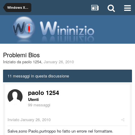
Windows XP / 2000/ 4.0 NT
Problemi Bios
Iniziato da
paolo 1254
,
January 26, 2010
11 messaggi in questa discussione
paolo 1254
Utenti
99 messaggi
Inviato
January 26, 2010
Salve,sono Paolo,purtroppo ho fatto un errore nel formattare.