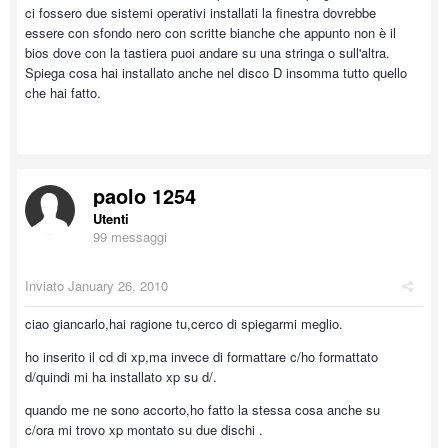
ci fossero due sistemi operativi installati la finestra dovrebbe
essere con sfondo nero con scritte bianche che appunto non è il
bios dove con la tastiera puoi andare su una stringa o sull'altra.
Spiega cosa hai installato anche nel disco D insomma tutto quello
che hai fatto.
paolo 1254
Utenti
99 messaggi
Inviato
January 26, 2010
ciao giancarlo,hai ragione tu,cerco di spiegarmi meglio.
ho inserito il cd di xp,ma invece di formattare c/ho formattato
d/quindi mi ha installato xp su d/.
quando me ne sono accorto,ho fatto la stessa cosa anche su
c/ora mi trovo xp montato su due dischi .