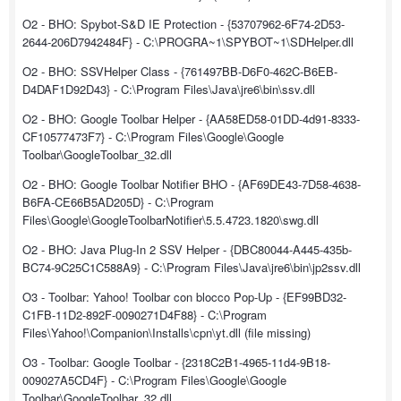
O2 - BHO: Spybot-S&D IE Protection - {53707962-6F74-2D53-
2644-206D7942484F} - C:\PROGRA~1\SPYBOT~1\SDHelper.dll
O2 - BHO: SSVHelper Class - {761497BB-D6F0-462C-B6EB-
D4DAF1D92D43} - C:\Program Files\Java\jre6\bin\ssv.dll
O2 - BHO: Google Toolbar Helper - {AA58ED58-01DD-4d91-8333-
CF10577473F7} - C:\Program Files\Google\Google
Toolbar\GoogleToolbar_32.dll
O2 - BHO: Google Toolbar Notifier BHO - {AF69DE43-7D58-4638-
B6FA-CE66B5AD205D} - C:\Program
Files\Google\GoogleToolbarNotifier\5.5.4723.1820\swg.dll
O2 - BHO: Java Plug-In 2 SSV Helper - {DBC80044-A445-435b-
BC74-9C25C1C588A9} - C:\Program Files\Java\jre6\bin\jp2ssv.dll
O3 - Toolbar: Yahoo! Toolbar con blocco Pop-Up - {EF99BD32-
C1FB-11D2-892F-0090271D4F88} - C:\Program
Files\Yahoo!\Companion\Installs\cpn\yt.dll (file missing)
O3 - Toolbar: Google Toolbar - {2318C2B1-4965-11d4-9B18-
009027A5CD4F} - C:\Program Files\Google\Google
Toolbar\GoogleToolbar_32.dll