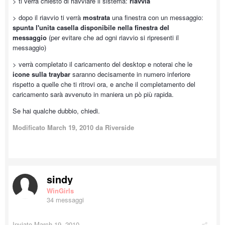
> ti verrà chiesto di riavviare il sistema:
riavvia
> dopo il riavvio ti verrà
mostrata
una finestra con un messaggio:
spunta l'unita casella disponibile nella finestra del
messaggio
(per evitare che ad ogni riavvio si ripresenti il
messaggio)
> verrà completato il caricamento del desktop e noterai che le
icone sulla traybar
saranno decisamente in numero inferiore
rispetto a quelle che ti ritrovi ora, e anche il completamento del
caricamento sarà avvenuto in maniera un pò più rapida.
Se hai qualche dubbio, chiedi.
Modificato
March 19, 2010
da Riverside
sindy
WinGirls
34 messaggi
Inviato
March 19, 2010