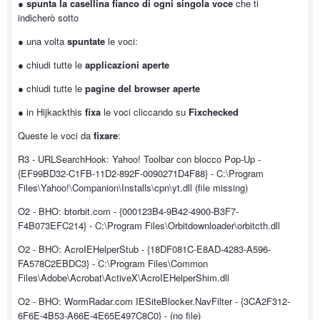
●
spunta la casellina fianco di ogni singola voce
che ti
indicherò sotto
● una volta
spuntate
le voci:
● chiudi tutte le
applicazioni aperte
● chiudi tutte le
pagine del browser aperte
● in Hijkackthis
fixa
le voci cliccando su
Fixchecked
Queste le voci da
fixare
:
R3 - URLSearchHook: Yahoo! Toolbar con blocco Pop-Up -
{EF99BD32-C1FB-11D2-892F-0090271D4F88} - C:\Program
Files\Yahoo!\Companion\Installs\cpn\yt.dll (file missing)
O2 - BHO: btorbit.com - {000123B4-9B42-4900-B3F7-
F4B073EFC214} - C:\Program Files\Orbitdownloader\orbitcth.dll
O2 - BHO: AcroIEHelperStub - {18DF081C-E8AD-4283-A596-
FA578C2EBDC3} - C:\Program Files\Common
Files\Adobe\Acrobat\ActiveX\AcroIEHelperShim.dll
O2 - BHO: WormRadar.com IESiteBlocker.NavFilter - {3CA2F312-
6F6E-4B53-A66E-4E65E497C8C0} - (no file)