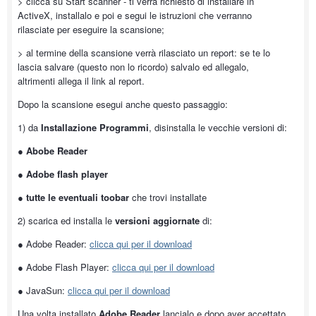
> clicca su Start scanner - ti verrà richiesto di installare in
ActiveX, installalo e poi e segui le istruzioni che verranno
rilasciate per eseguire la scansione;
> al termine della scansione verrà rilasciato un report: se te lo
lascia salvare (questo non lo ricordo) salvalo ed allegalo,
altrimenti allega il link al report.
Dopo la scansione esegui anche questo passaggio:
1) da
Installazione Programmi
, disinstalla le vecchie versioni di:
●
Abobe Reader
●
Adobe flash player
●
tutte le eventuali toobar
che trovi installate
2) scarica ed installa le
versioni aggiornate
di:
● Adobe Reader:
clicca qui per il download
● Adobe Flash Player:
clicca qui per il download
● JavaSun:
clicca qui per il download
Una volta installato
Adobe Reader
lancialo e dopo aver accettato