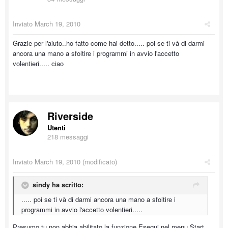
Inviato
March 19, 2010
Grazie per l'aiuto..ho fatto come hai detto..... poi se ti và di darmi
ancora una mano a sfoltire i programmi in avvio l'accetto
volentieri..... ciao
Riverside
Utenti
218 messaggi
Inviato
March 19, 2010
(modificato)
sindy ha scritto:
..... poi se ti và di darmi ancora una mano a sfoltire i
programmi in avvio l'accetto volentieri.....
Presumo tu non abbia abilitato la funzione Esegui nel menu Start