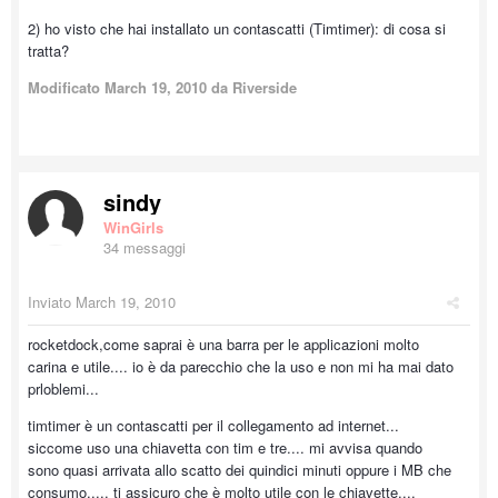
2) ho visto che hai installato un contascatti (Timtimer): di cosa si
tratta?
Modificato
March 19, 2010
da Riverside
sindy
WinGirls
34 messaggi
Inviato
March 19, 2010
rocketdock,come saprai è una barra per le applicazioni molto
carina e utile.... io è da parecchio che la uso e non mi ha mai dato
prloblemi...
timtimer è un contascatti per il collegamento ad internet...
siccome uso una chiavetta con tim e tre.... mi avvisa quando
sono quasi arrivata allo scatto dei quindici minuti oppure i MB che
consumo..... ti assicuro che è molto utile con le chiavette....