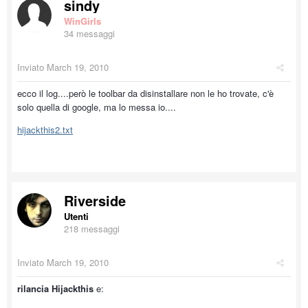
sindy
WinGirls
34 messaggi
Inviato
March 19, 2010
ecco il log....però le toolbar da disinstallare non le ho trovate, c'è
solo quella di google, ma lo messa io....
hijackthis2.txt
Riverside
Utenti
218 messaggi
Inviato
March 19, 2010
rilancia Hijackthis
e: