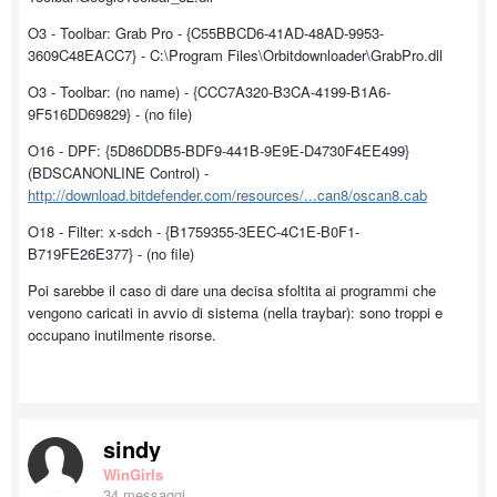
O3 - Toolbar: Grab Pro - {C55BBCD6-41AD-48AD-9953-
3609C48EACC7} - C:\Program Files\Orbitdownloader\GrabPro.dll
O3 - Toolbar: (no name) - {CCC7A320-B3CA-4199-B1A6-
9F516DD69829} - (no file)
O16 - DPF: {5D86DDB5-BDF9-441B-9E9E-D4730F4EE499}
(BDSCANONLINE Control) -
http://download.bitdefender.com/resources/...can8/oscan8.cab
O18 - Filter: x-sdch - {B1759355-3EEC-4C1E-B0F1-
B719FE26E377} - (no file)
Poi sarebbe il caso di dare una decisa sfoltita ai programmi che
vengono caricati in avvio di sistema (nella traybar): sono troppi e
occupano inutilmente risorse.
sindy
WinGirls
34 messaggi