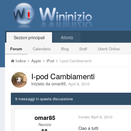
Sezioni principali
Attività
Forum
Calendario
Blog
Staff
Utenti Online
Indice
Apple
iPod
I-pod Cambiamenti
I-pod Cambiamenti
Iniziato da
omar85
,
April 8, 2010
9 messaggi in questa discussione
omar85
Inviato
April 8, 2010
Novizio
Ciao a tutti