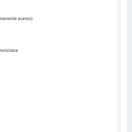
letamente scarico)
cronizzava