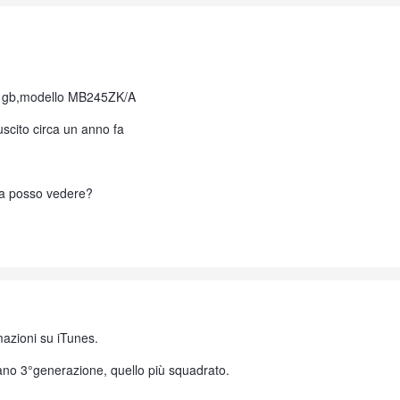
 4 gb,modello MB245ZK/A
uscito circa un anno fa
 la posso vedere?
mazioni su iTunes.
no 3°generazione, quello più squadrato.