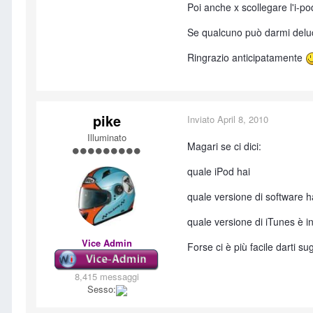
Poi anche x scollegare l'i-p
Se qualcuno può darmi deluc
Ringrazio anticipatamente
pike
Inviato
April 8, 2010
Illuminato
Magari se ci dici:
quale iPod hai
quale versione di software h
quale versione di iTunes è in
Vice Admin
Forse ci è più facile darti su
8,415 messaggi
Sesso: