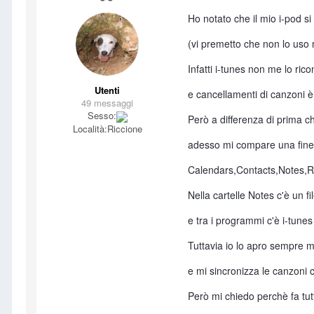
Ho notato che il mio i-pod si
(vi premetto che non lo uso 
Infatti i-tunes non me lo ri
Utenti
e cancellamenti di canzoni è
49 messaggi
Sesso:
Però a differenza di prima c
Località:
Riccione
adesso mi compare una finest
Calendars,Contacts,Notes,
Nella cartelle Notes c'è un fi
e tra i programmi c'è i-tunes
Tuttavia io lo apro sempre m
e mi sincronizza le canzoni 
Però mi chiedo perchè fa tu