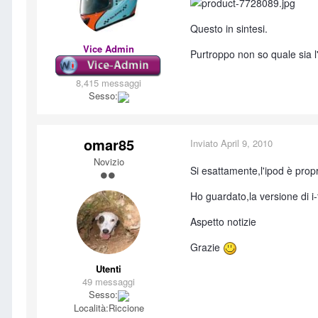
Questo in sintesi.
Vice Admin
Purtroppo non so quale sia l'
8,415 messaggi
Sesso:
omar85
Inviato
April 9, 2010
Novizio
Si esattamente,l'ipod è propr
Ho guardato,la versione di i-
Aspetto notizie
Grazie
Utenti
49 messaggi
Sesso:
Località:
Riccione