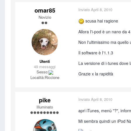
omar85
Inviato
April 8, 2010
Novizio
scusa hai ragione
Allora l'i-pod è un nano da
Non l'ultimissimo ma quello 
Il software è l'1.1.3
Utenti
La versione di i-tunes dove
49 messaggi
Sesso:
Grazie x la rapidità
Località:
Riccione
pike
Inviato
April 8, 2010
Illuminato
apri iTunes, menù "?", infor
Mi sembra quindi un iPod Na