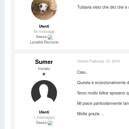
Tuttavia visto che dici che 
Utenti
49 messaggi
Sesso:
Località:
Riccione
Sumer
Inviato
February 10, 2015
Iniziato
Ciao,
Questa è eccezionalmente d
Sono molto felice sposano q
Mi piace particolarmente tanto 
Utenti
Molte grazie ...
1 messaggio
Sesso: