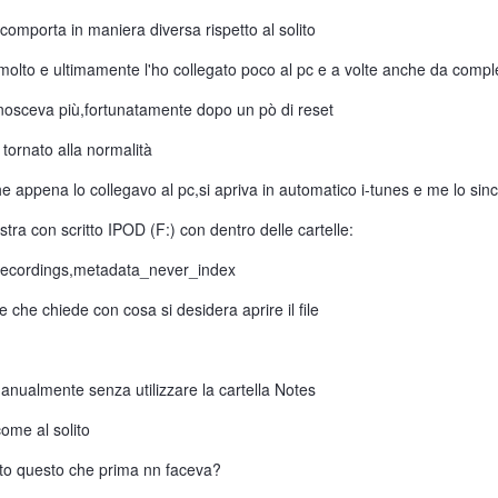
 comporta in maniera diversa rispetto al solito
molto e ultimamente l'ho collegato poco al pc e a volte anche da comp
conosceva più,fortunatamente dopo un pò di reset
 tornato alla normalità
he appena lo collegavo al pc,si apriva in automatico i-tunes e me lo sin
ra con scritto IPOD (F:) con dentro delle cartelle:
Recordings,metadata_never_index
le che chiede con cosa si desidera aprire il file
anualmente senza utilizzare la cartella Notes
come al solito
tto questo che prima nn faceva?