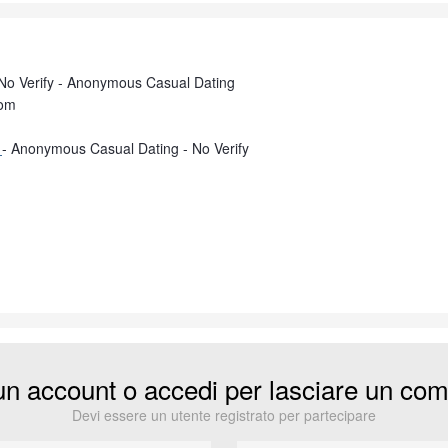
- No Verify - Anonymous Casual Dating
com
y
- Anonymous Casual Dating - No Verify
un account o accedi per lasciare un co
Devi essere un utente registrato per partecipare