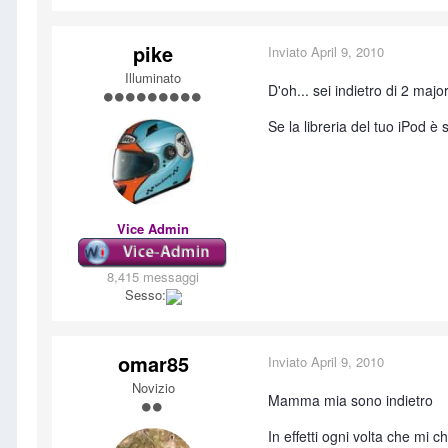
pike
Inviato
April 9, 2010
Illuminato
D'oh... sei indietro di 2 maj
Se la libreria del tuo iPod è 
Vice Admin
8,415 messaggi
Sesso:
omar85
Inviato
April 9, 2010
Novizio
Mamma mia sono indietro
In effetti ogni volta che mi 