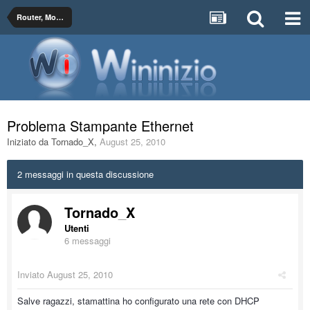
Router, Modem, Wireless (Wi-Fi) e Configurazioni di Rete
Problema Stampante Ethernet
Iniziato da
Tornado_X
,
August 25, 2010
2 messaggi in questa discussione
Tornado_X
Utenti
6 messaggi
Inviato
August 25, 2010
Salve ragazzi, stamattina ho configurato una rete con DHCP