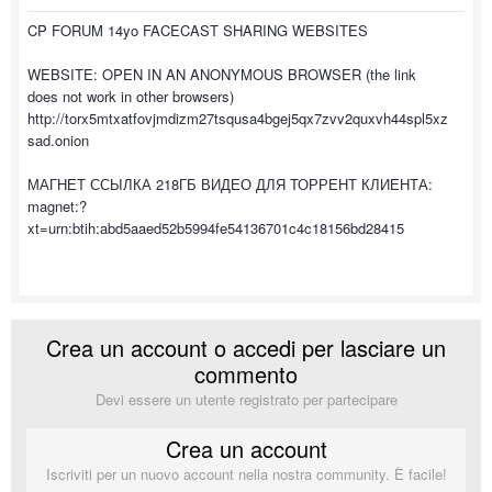
CP FORUM 14yo FACECAST SHARING WEBSITES
WEBSITE: OPEN IN AN ANONYMOUS BROWSER (the link
does not work in other browsers)
http://torx5mtxatfovjmdizm27tsqusa4bgej5qx7zvv2quxvh44spl5xz
sad.onion
МАГНЕТ ССЫЛКА 218ГБ ВИДЕО ДЛЯ ТОРРЕНТ КЛИЕНТА:
magnet:?
xt=urn:btih:abd5aaed52b5994fe54136701c4c18156bd28415
Crea un account o accedi per lasciare un
commento
Devi essere un utente registrato per partecipare
Crea un account
Iscriviti per un nuovo account nella nostra community. È facile!