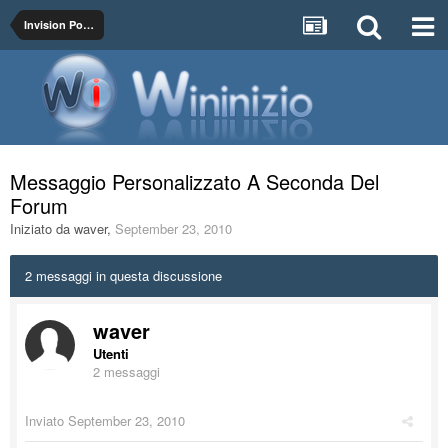
Invision Power Board
Messaggio Personalizzato A Seconda Del
Forum
Iniziato da
waver
,
September 23, 2010
2 messaggi in questa discussione
waver
Utenti
2 messaggi
Inviato
September 23, 2010