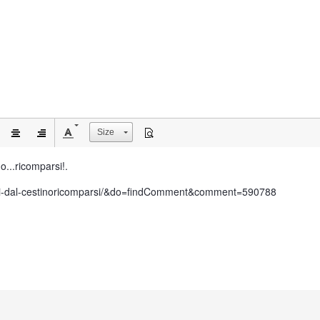
Size
o...ricomparsi!.
iminati-dal-cestinoricomparsi/&do=findComment&comment=590788