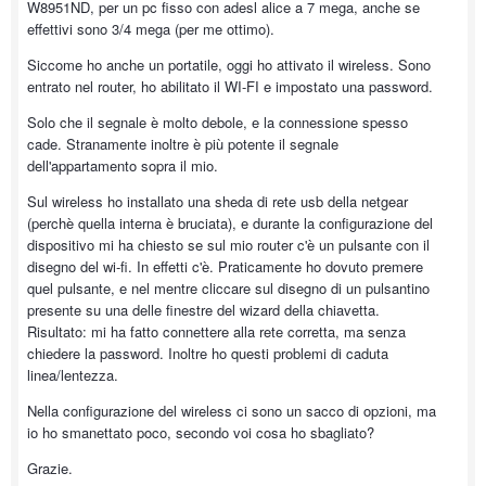
W8951ND, per un pc fisso con adesl alice a 7 mega, anche se
effettivi sono 3/4 mega (per me ottimo).
Siccome ho anche un portatile, oggi ho attivato il wireless. Sono
entrato nel router, ho abilitato il WI-FI e impostato una password.
Solo che il segnale è molto debole, e la connessione spesso
cade. Stranamente inoltre è più potente il segnale
dell'appartamento sopra il mio.
Sul wireless ho installato una sheda di rete usb della netgear
(perchè quella interna è bruciata), e durante la configurazione del
dispositivo mi ha chiesto se sul mio router c'è un pulsante con il
disegno del wi-fi. In effetti c'è. Praticamente ho dovuto premere
quel pulsante, e nel mentre cliccare sul disegno di un pulsantino
presente su una delle finestre del wizard della chiavetta.
Risultato: mi ha fatto connettere alla rete corretta, ma senza
chiedere la password. Inoltre ho questi problemi di caduta
linea/lentezza.
Nella configurazione del wireless ci sono un sacco di opzioni, ma
io ho smanettato poco, secondo voi cosa ho sbagliato?
Grazie.