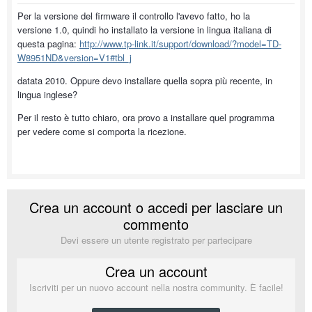
Per la versione del firmware il controllo l'avevo fatto, ho la
versione 1.0, quindi ho installato la versione in lingua italiana di
questa pagina:
http://www.tp-link.it/support/download/?model=TD-
W8951ND&version=V1#tbl_j
datata 2010. Oppure devo installare quella sopra più recente, in
lingua inglese?
Per il resto è tutto chiaro, ora provo a installare quel programma
per vedere come si comporta la ricezione.
Crea un account o accedi per lasciare un
commento
Devi essere un utente registrato per partecipare
Crea un account
Iscriviti per un nuovo account nella nostra community. È facile!