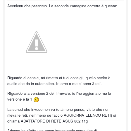
Accidenti che pasticcio. La seconda immagine corretta è questa:
Riguardo al canale, mi rimetto ai tuoi consigli, quello scelto è
quello che da in automatico. Intorno a me ci sono 3 reti.
RIguardo alla versione 2 del firmware, io l'ho aggiornato ma la
versione è la 1
La sched che invece non va (o almeno penso, visto che non
rileva le reti, nemmeno se faccio AGGIORNA ELENCO RETI) si
chiama ADATTATORE DI RETE ASUS 802.11g
Adesso ho rifatto una prova impostando come tipo di