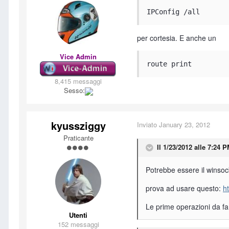
IPConfig /all
per cortesia. E anche un
Vice Admin
route print
8,415 messaggi
Sesso:
kyussziggy
Inviato
January 23, 2012
Praticante
Il 1/23/2012 alle 7:24 
Potrebbe essere il winsock
prova ad usare questo:
h
Le prime operazioni da fare
Utenti
152 messaggi