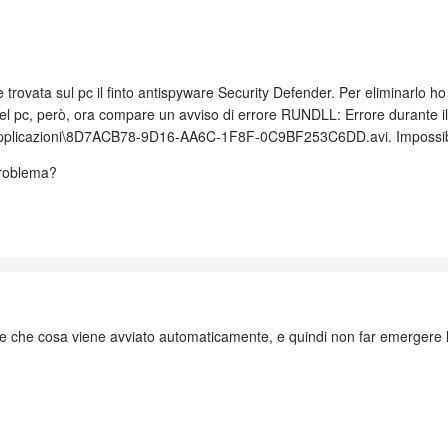
 è trovata sul pc il finto antispyware Security Defender. Per eliminarlo 
 del pc, però, ora compare un avviso di errore RUNDLL: Errore durante 
i applicazioni\8D7ACB78-9D16-AA6C-1F8F-0C9BF253C6DD.avi. Impossibile
problema?
re che cosa viene avviato automaticamente, e quindi non far emergere 