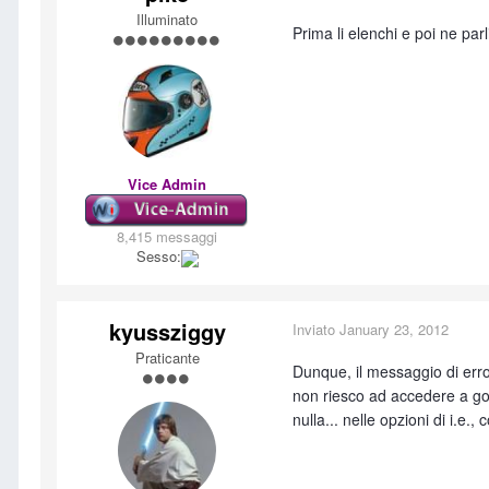
Illuminato
Prima li elenchi e poi ne pa
Vice Admin
8,415 messaggi
Sesso:
kyussziggy
Inviato
January 23, 2012
Praticante
Dunque, il messaggio di erro
non riesco ad accedere a goog
nulla... nelle opzioni di i.e