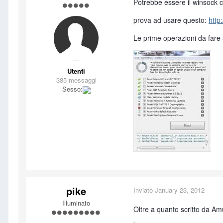
Potrebbe essere il winsock co
prova ad usare questo:
http
Le prime operazioni da fare s
Utenti
385 messaggi
Sesso:
pike
Inviato
January 23, 2012
Illuminato
Oltre a quanto scritto da Am