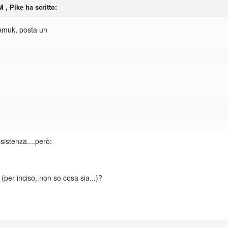
M , Pike ha scritto:
 Amuk, posta un
ssistenza....però:
(per inciso, non so cosa sia...)?