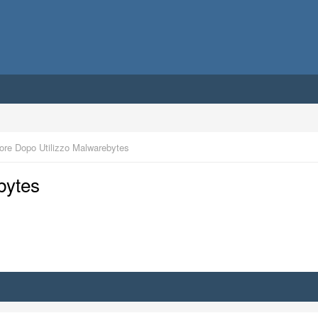
rore Dopo Utilizzo Malwarebytes
bytes