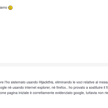
rliamo
re l'ho sistemato usando Hijackthis, eliminando le voci relative al mess
le nè usando internet explorer, nè firefox.. ho provato a sostituire il 
., come pagina iniziale è correttamente evidenziato google, tuttavia non r