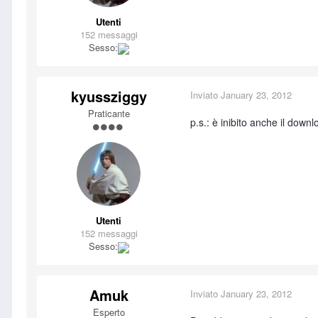
Utenti
152 messaggi
Sesso:
kyussziggy
Inviato
January 23, 2012
Praticante
p.s.: è inibito anche il down
Utenti
152 messaggi
Sesso:
Amuk
Inviato
January 23, 2012
Esperto