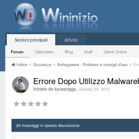
Sezioni principali
Attività
Forum
Calendario
Blog
Staff
Utenti Online
Indice
Sicurezza
Antispyware - Problemi e consigli d'uso
Er
Errore Dopo Utilizzo Malware
Iniziato da
kyussziggy
,
January 23, 2012
24 messaggi in questa discussione