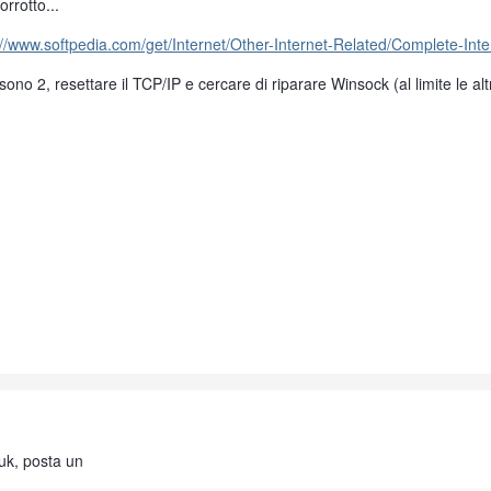
rrotto...
://www.softpedia.com/get/Internet/Other-Internet-Related/Complete-Inte
ono 2, resettare il TCP/IP e cercare di riparare Winsock (al limite le altr
uk, posta un