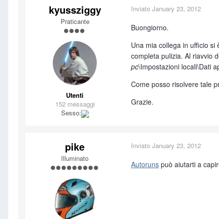
kyussziggy
Inviato
January 23, 2012
Praticante
Buongiorno.
Una mia collega in ufficio si
completa pulizia. Al riavvio
pc
\Impostazioni locali\Dat
Come posso risolvere tale 
Utenti
Grazie.
152 messaggi
Sesso:
pike
Inviato
January 23, 2012
Illuminato
Autoruns
può aiutarti a capi