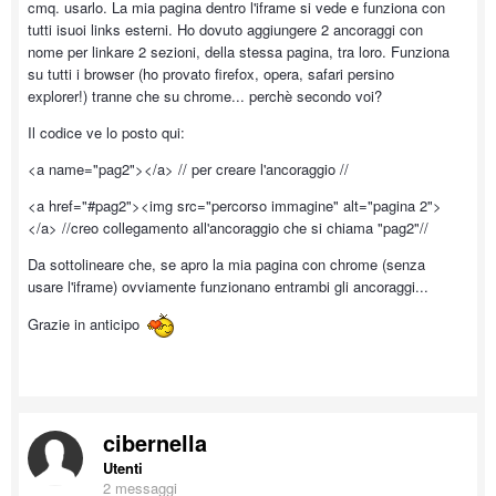
cmq. usarlo. La mia pagina dentro l'iframe si vede e funziona con
tutti isuoi links esterni. Ho dovuto aggiungere 2 ancoraggi con
nome per linkare 2 sezioni, della stessa pagina, tra loro. Funziona
su tutti i browser (ho provato firefox, opera, safari persino
explorer!) tranne che su chrome... perchè secondo voi?
Il codice ve lo posto qui:
<a name="pag2"></a> // per creare l'ancoraggio //
<a href="#pag2"><img src="percorso immagine" alt="pagina 2">
</a> //creo collegamento all'ancoraggio che si chiama "pag2"//
Da sottolineare che, se apro la mia pagina con chrome (senza
usare l'iframe) ovviamente funzionano entrambi gli ancoraggi...
Grazie in anticipo
cibernella
Utenti
2 messaggi