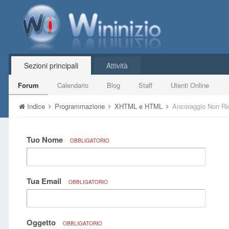
Sezioni principali
Attività
Forum
Calendario
Blog
Staff
Utenti Online
Indice
Programmazione
XHTML e HTML
Ancoraggio Non Ri
Tuo Nome
OBBLIGATORIO
Tua Email
OBBLIGATORIO
Oggetto
OBBLIGATORIO