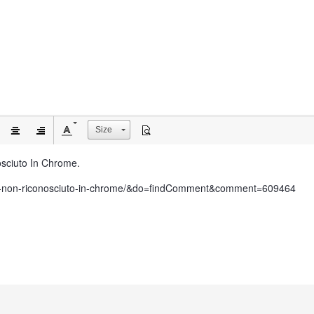
Size
osciuto In Chrome.
aggio-non-riconosciuto-in-chrome/&do=findComment&comment=609464