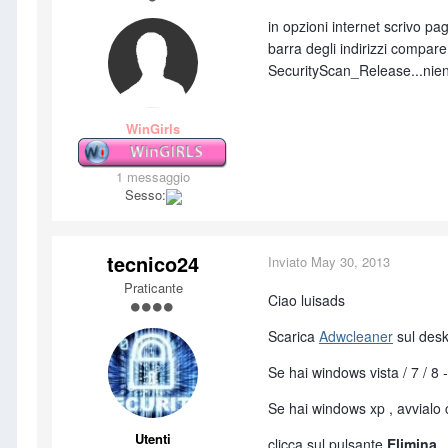
in opzioni internet scrivo pa
barra degli indirizzi compa
SecurityScan_Release...nient
WinGirls
1 messaggio
Sesso:
tecnico24
Inviato
May 30, 2013
Praticante
Ciao luisads
Scarica
Adwcleaner
sul desk
Se hai windows vista / 7 / 8 
Se hai windows xp , avvialo 
Utenti
clicca sul pulsante
Elimina