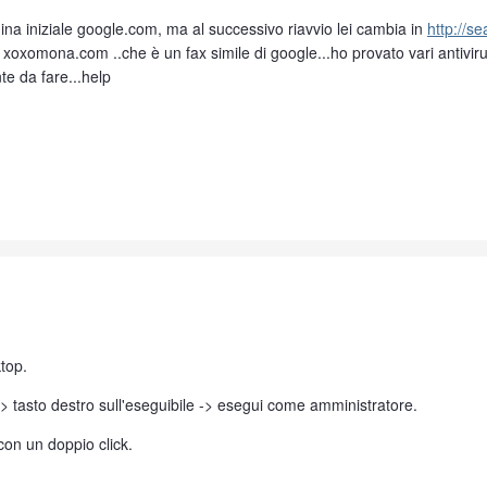
gina iniziale google.com, ma al successivo riavvio lei cambia in
http://se
re xoxomona.com ..che è un fax simile di google...ho provato vari anti
e da fare...help
top.
-> tasto destro sull'eseguibile -> esegui come amministratore.
con un doppio click.