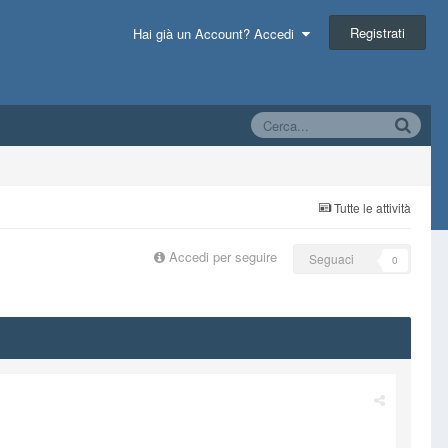
Registrati
Hai già un Account? Accedi
Tutte le attività
Accedi per seguire
Seguaci
0