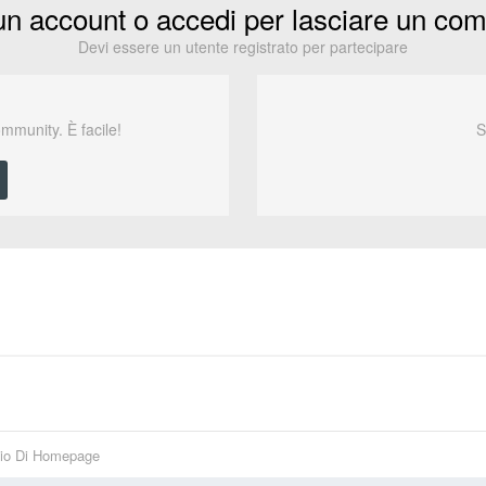
un account o accedi per lasciare un co
Devi essere un utente registrato per partecipare
ommunity. È facile!
S
io Di Homepage