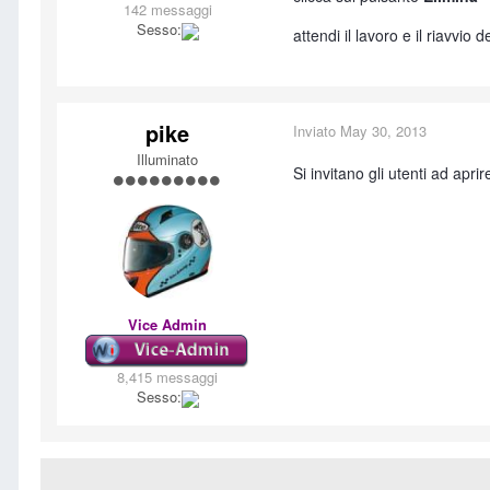
142 messaggi
Sesso:
attendi il lavoro e il riavvio 
pike
Inviato
May 30, 2013
Illuminato
Si invitano gli utenti ad ap
Vice Admin
8,415 messaggi
Sesso: