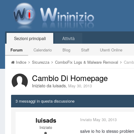
Sezioni principali
Attività
Forum
Calendario
Blog
Staff
Utenti Online
Indice
Sicurezza
ComboFix Logs & Malware Removal
Camb
Cambio Di Homepage
Iniziato da
luisads
,
May 30, 2013
3 messaggi in questa discussione
luisads
Inviato
May 30, 2013
Iniziato
salve io ho lo stesso problem