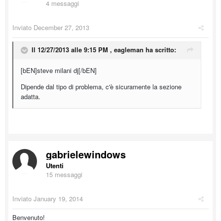
4 messaggi
Inviato
December 27, 2013
Il 12/27/2013 alle 9:15 PM , eagleman ha scritto:
[bEN]steve milani dj[/bEN]
Dipende dal tipo di problema, c'è sicuramente la sezione
adatta.
gabrielewindows
Utenti
15 messaggi
Inviato
January 19, 2014
Benvenuto!