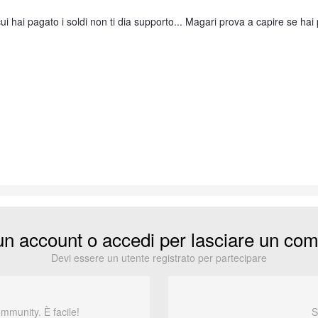
cui hai pagato i soldi non ti dia supporto... Magari prova a capire se h
un account o accedi per lasciare un co
Devi essere un utente registrato per partecipare
ommunity. È facile!
S