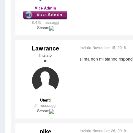
Vice Admin
8,415 messaggi
Sesso:
Lawrance
Inviato
November 15, 2018
Iniziato
si ma non mi stanno rispon
Utenti
24 messaggi
Sesso:
pike
Inviato
November 26, 2018