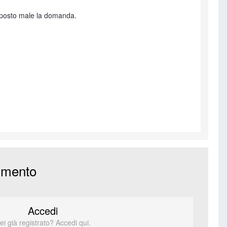
ai posto male la domanda.
mmento
Accedi
ei già registrato? Accedi qui.