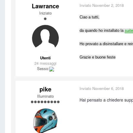
Lawrance
Inviato
November 2, 2018
Iniziato
Ciao a tutti,
da quando ho installato la
suite
Ho provato a disinstallare e rei
Utenti
Grazie e buone feste
24 messaggi
Sesso:
pike
Inviato
November 6, 2018
Illuminato
Hai pensato a chiedere sup