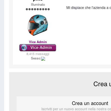
Illuminato
Mi dispiace che l'azienda a 
Vice Admin
8,415 messaggi
Sesso:
Crea 
Crea un account
Iscriviti per un nuovo account nella nostra c